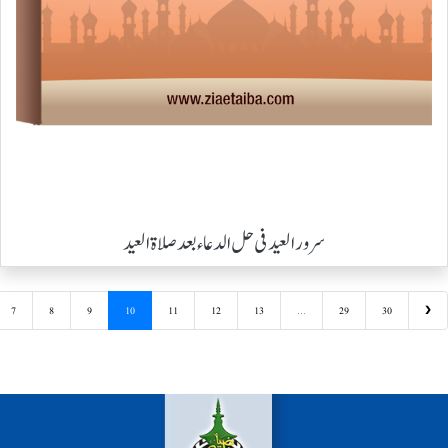
سرور العید فی حل الدعاء بعد صلاۃ العید
7
8
9
10
11
12
13
...
29
30
❯