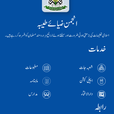
انجمن ضیائے طیبہ
اسلامی تعلیمات کی بڑھتی ہوئی ضرورت اور سمٹتے ہوئے ذرائع ہر دردمند مسلمان کو افسردہ کر رہے ہیں۔
خدمات
شعبہ جات
مطبوعات
اپیلی کیشن
ماہنامہ
دارالافتاء
مدارس
رابطہ