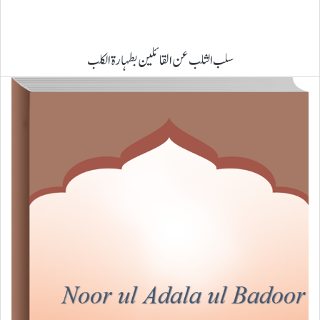
سلب الثلب عن القائلین بطہارۃ الکلب