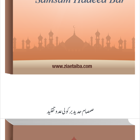
صمصام حدید برکولی عدو تقلید