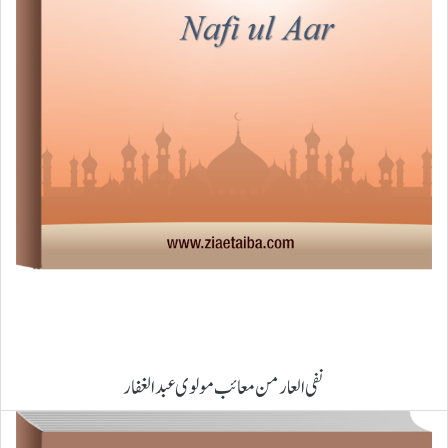
نفی العار من معائب مولوی عبد الغفار