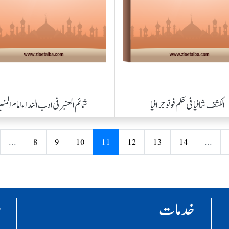
الکشف شافیا فی حکم فونو جرافیا
شمائم العنبر فی ادب النداء امام المنب
...
8
9
10
11
12
13
14
...
خدمات
ر