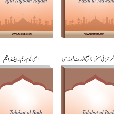
موہبی فی معنٰی اذا صح الحدیث فہو مذہبی
اجلی نجوم رجم برایڈ یٹر النجم