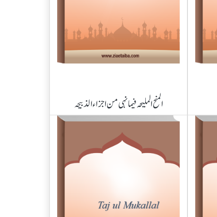
المنح الملیحہ فیما نہی من اجزاء الذبیحہ