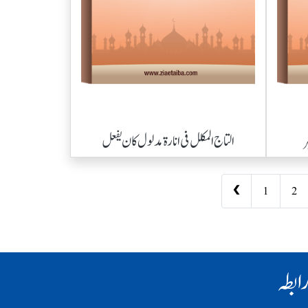
ر
التاج المکلل فی انارۃ مدلول کان یفعل
❮
1
2
ابطہ