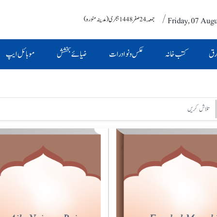
/ Friday, 07 Aug
جمعہ , 24 صفر 1448 ہجری (مدینہ منورہ)
رق
کتب خانہ
عکس و نوادرات
ضیائے بخشش
موبائل ایپ