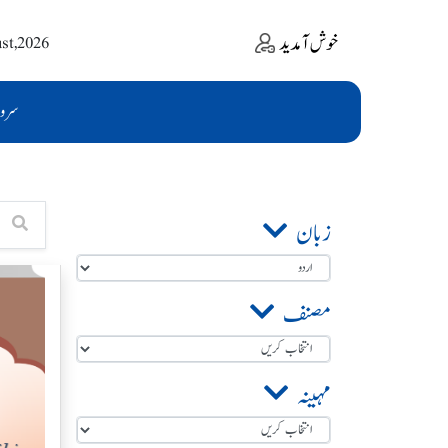
خوش آمدید
ust,2026
سرو
زبان
مصنف
مہینہ