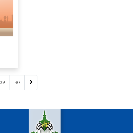
29
30
❯