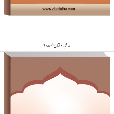
حاشیہ مفتاح السعادۃ