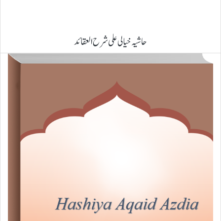
حاشیہ خیالی علی شرح العقائد