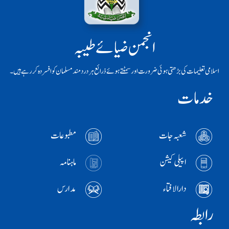
انجمن ضیائے طیبہ
اسلامی تعلیمات کی بڑھتی ہوئی ضرورت اور سمٹتے ہوئے ذرائع ہر دردمند مسلمان کو افسردہ کر رہے ہیں۔
خدمات
شعبہ جات
مطبوعات
اپیلی کیشن
ماہنامہ
دارالافتاء
مدارس
رابطہ