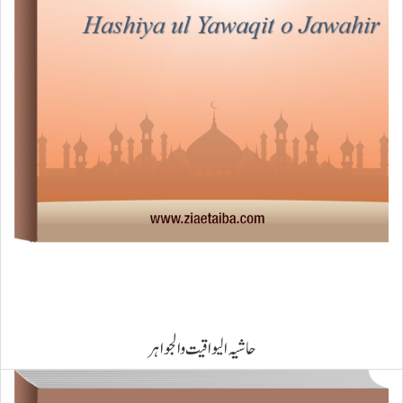
حاشیہ الیواقیت والجواہر