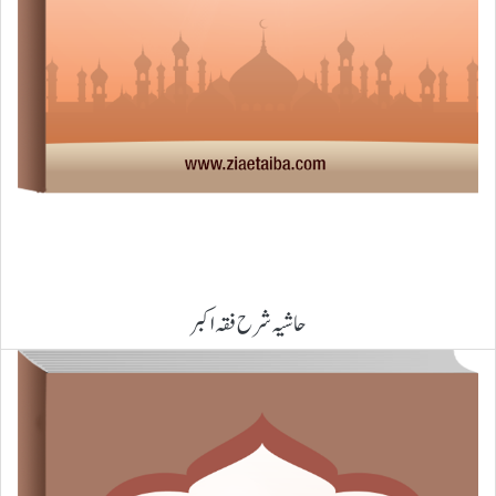
حاشیہ شرح فقہ اکبر