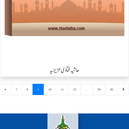
حاشیہ فتاوٰی عزیزیہ
6
7
8
9
10
11
12
...
29
30
❯