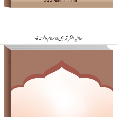
حاشیہ التفرقہ بین الاسلام والزندقۃ