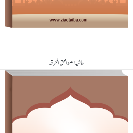
حاشیہ الصواعق المحرقہ