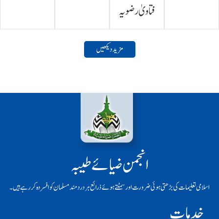
فتاویٰ رضویہ
مزید دیکھیں
انجمن ضیائے طیبہ
اسلامی تعلیمات کی بڑھتی ہوئی ضرورت اور سمٹتے ہوئے ذرائع ہر دردمند مسلمان کو افسردہ کر رہے ہیں۔
خدمات