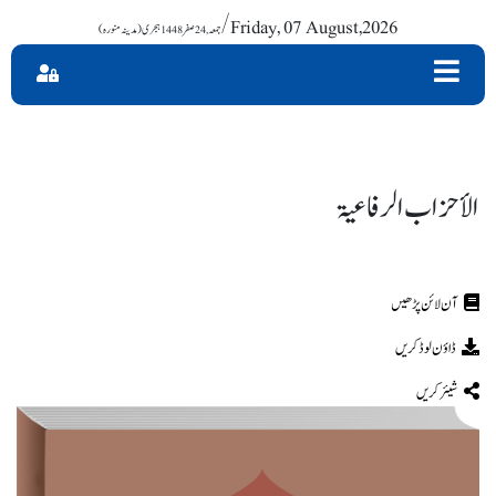
/ Friday, 07 August,2026
الأحزاب الرفاعیۃ
ڈاؤن لوڈ کریں
شیئر کریں