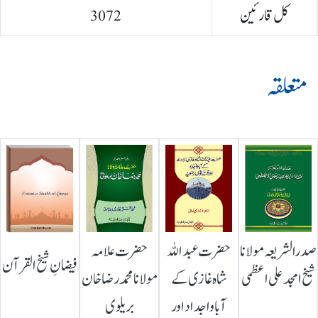
کل قارئین
3072
متعلقہ
صدرالشریعہ مولانا
حضرت عبداللہ
حضرت علامہ
فیضانِ شیخ القرآن
شیخ امجد علی اعظمی
شاہ غازی کے
مولانا محمد رضا خان
آباواجداد اور
بریلوی