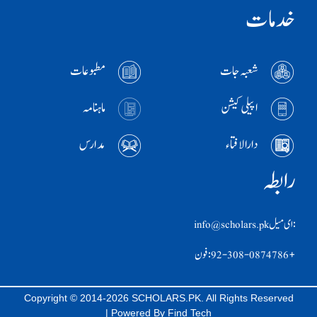
خدمات
شعبہ جات
مطبوعات
اپیلی کیشن
ماہنامہ
دارالافتاء
مدارس
رابطہ
:ای ميل info@scholars.pk
+92-308-0874786 :فون
Copyright © 2014-2026 SCHOLARS.PK. All Rights Reserved
| Powered By
Find Tech