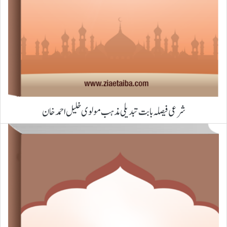
شرعی فیصلہ بابت تبدیلی مذہب مولوی خلیل احمد خان