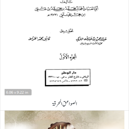
الصواعق المحرقۃ