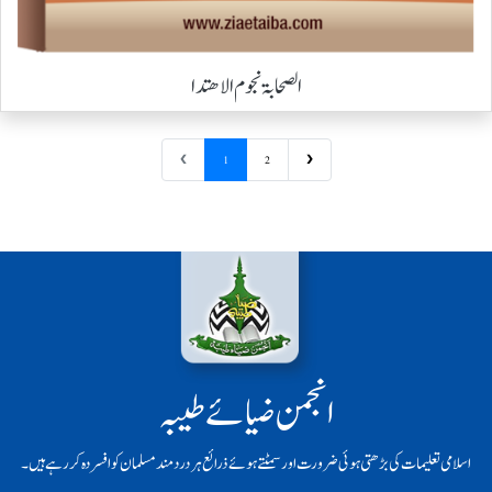
الصحابۃ نجوم الاھتدا
❮
1
2
❯
انجمن ضیائے طیبہ
اسلامی تعلیمات کی بڑھتی ہوئی ضرورت اور سمٹتے ہوئے ذرائع ہر دردمند مسلمان کو افسردہ کر رہے ہیں۔