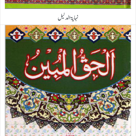
نہایۃ الدلیل