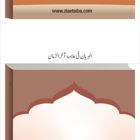
البرہان فی علامۃ آخر الزمان