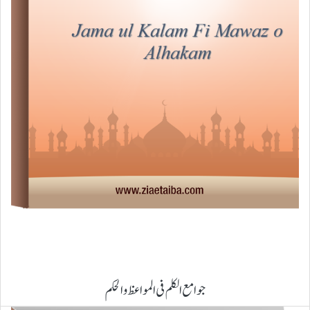
جوامع الکلم فی المواعظ و الحکم