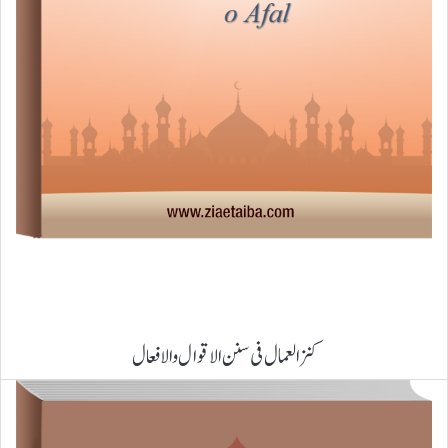
کنزالعمال فی سنن الاقوال والافعال