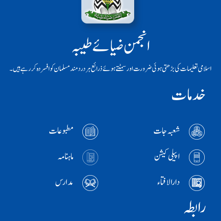
انجمن ضیائے طیبہ
اسلامی تعلیمات کی بڑھتی ہوئی ضرورت اور سمٹتے ہوئے ذرائع ہر دردمند مسلمان کو افسردہ کر رہے ہیں۔
خدمات
شعبہ جات
مطبوعات
اپیلی کیشن
ماہنامہ
دارالافتاء
مدارس
رابطہ