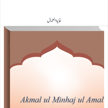
غایۃ العمال