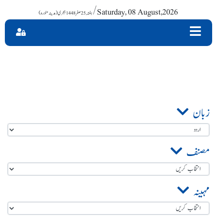
/ Saturday, 08 August,2026
زبان
مصنف
مہینہ