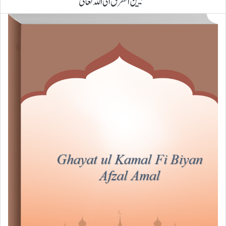
تبیین الطرق الی اللہ تعالٰی