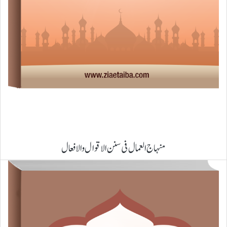
منہاج العمال فی سنن الاقوال والافعال