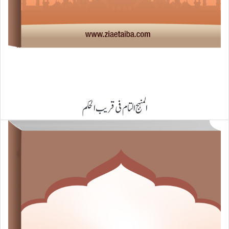
المنہج التام فی قریب الحکم