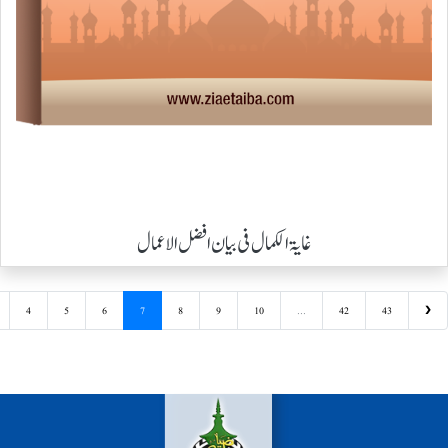
غایۃ الکمال فی بیان افضل الاعمال
4
5
6
7
8
9
10
...
42
43
❯