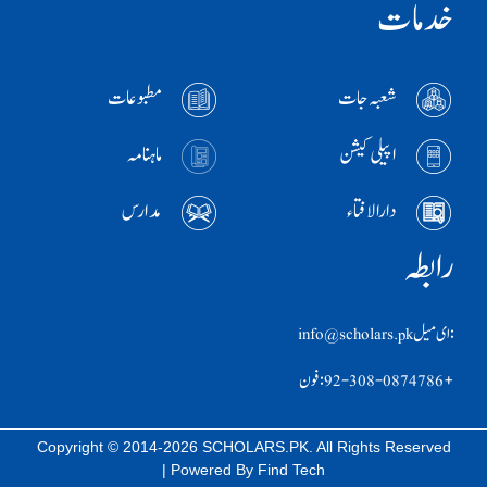
خدمات
شعبہ جات
مطبوعات
اپیلی کیشن
ماہنامہ
دارالافتاء
مدارس
رابطہ
:ای ميل info@scholars.pk
+92-308-0874786 :فون
Copyright © 2014-2026 SCHOLARS.PK. All Rights Reserved
| Powered By
Find Tech