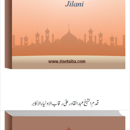
قدم الشیخ عبدالقادر علیٰ رقاب الاولیاءِ الاکابر