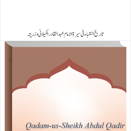
تاریخ النقباء فی سیرۃ الامام عبدالقادر الکیلانی وزریتہ