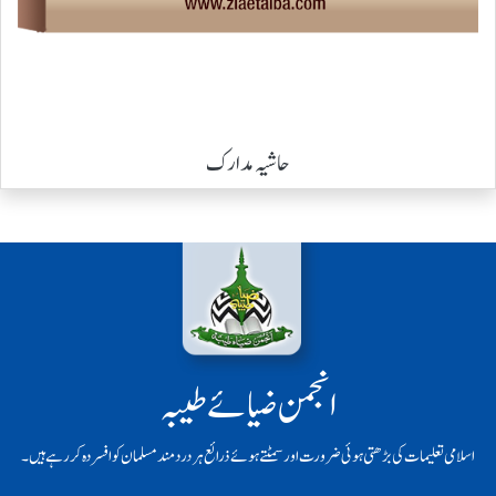
حاشیہ مدارک
انجمن ضیائے طیبہ
اسلامی تعلیمات کی بڑھتی ہوئی ضرورت اور سمٹتے ہوئے ذرائع ہر دردمند مسلمان کو افسردہ کر رہے ہیں۔