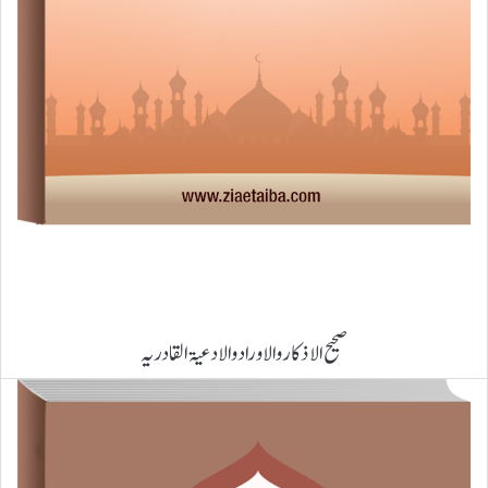
صحیح الاذکار والاوراد والادعیۃ القادریہ