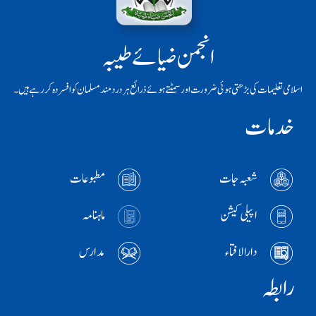
انجمن ضیائے طیبہ
اسلامی تعلیمات کی بڑھتی ہوئی ضرورت اور سمٹتے ہوئے ذرائع ہر دردمند مسلمان کو افسردہ کر رہے ہیں۔
خدمات
شعبہ جات
مطبوعات
اپیلی کیشن
ماہنامہ
دارالافتاء
مدارس
رابطہ