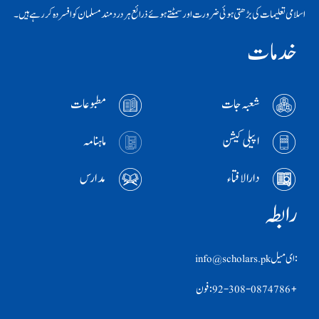
اسلامی تعلیمات کی بڑھتی ہوئی ضرورت اور سمٹتے ہوئے ذرائع ہر دردمند مسلمان کو افسردہ کر رہے ہیں۔
خدمات
شعبہ جات
مطبوعات
اپیلی کیشن
ماہنامہ
دارالافتاء
مدارس
رابطہ
:ای ميل info@scholars.pk
+92-308-0874786 :فون