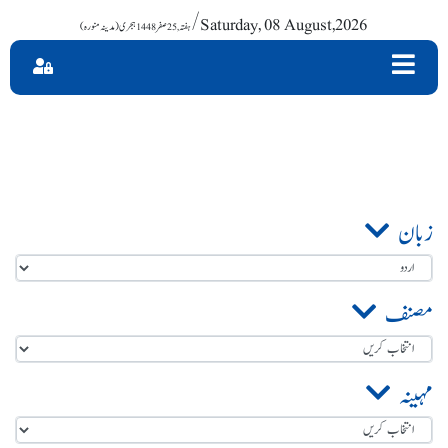
/ Saturday, 08 August,2026
زبان
مصنف
مہینہ