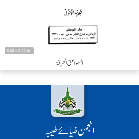
الصواعق المحرقۃ
انجمن ضیائے طیبہ