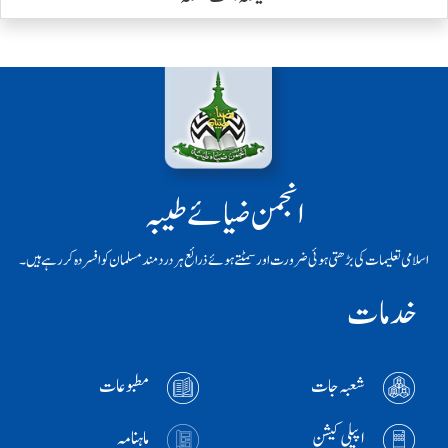
انجمن ضیائے طیبہ
اسلامی تعلیمات کی بڑھتی ہوئی ضرورت اور سمٹتے ہوئے ذرائع ہر دردمند مسلمان کو افسردہ کر رہے ہیں۔
خدمات
شعبہ جات
مطبوعات
اپیلی کیشن
ماہنامہ