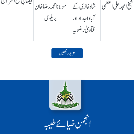
فیضانِ شیخ القرآن
شیخ امجد علی اعظمی
شاہ غازی کے
مولانا محمد رضا خان
آباواجداد اور
بریلوی
فتاویٰ رضویہ
مزید دیکھیں
انجمن ضیائے طیبہ