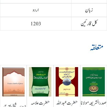
زبان
اردو
کل قارئین
1203
متعلقہ
صدرالشریعہ مولانا
حضرت عبداللہ
حضرت علامہ