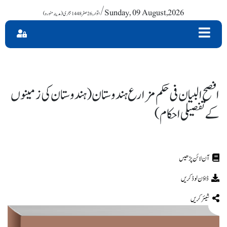
/ Sunday, 09 August,2026
افصح البیان فی حکم مزارع ہندوستان (ہندوستان کی زمینوں
کے تفصیلی احکام )
ڈاؤن لوڈ کریں
شیئر کریں