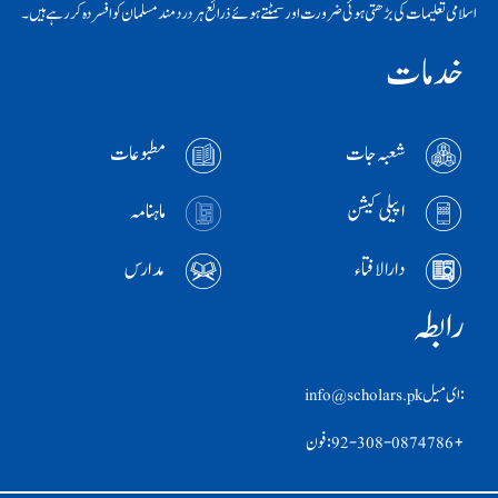
اسلامی تعلیمات کی بڑھتی ہوئی ضرورت اور سمٹتے ہوئے ذرائع ہر دردمند مسلمان کو افسردہ کر رہے ہیں۔
خدمات
شعبہ جات
مطبوعات
اپیلی کیشن
ماہنامہ
دارالافتاء
مدارس
رابطہ
:ای ميل info@scholars.pk
+92-308-0874786 :فون