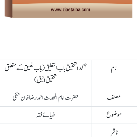
نام
آکدالتحقیق باب التعلیق (باب تعلیق کے متعلق
تحقیق انیق)
مصنف
حضرت امام المحدث احمد رضا خان حنفی
موضوع
ضیائے فقہ
ناشر