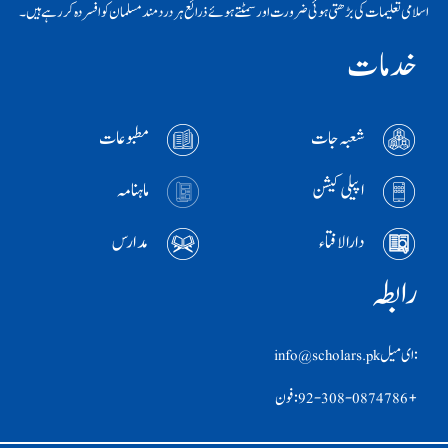
اسلامی تعلیمات کی بڑھتی ہوئی ضرورت اور سمٹتے ہوئے ذرائع ہر دردمند مسلمان کو افسردہ کر رہے ہیں۔
خدمات
شعبہ جات
مطبوعات
اپیلی کیشن
ماہنامہ
دارالافتاء
مدارس
رابطہ
:ای ميل info@scholars.pk
+92-308-0874786 :فون