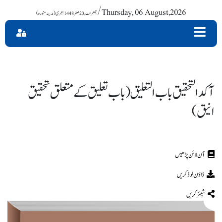
/ Thursday, 06 August,2026
آکدالتحقیق باب التعلیق (باب تعلیق کے متعلق تحقیق
انیق)
ڈاؤن لوڈ کریں
شیئر کریں