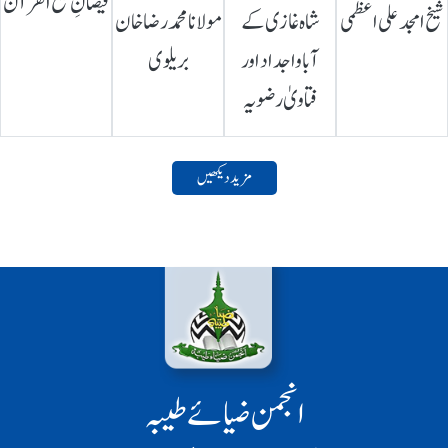
فیضانِ شیخ القرآن
شیخ امجد علی اعظمی
شاہ غازی کے
مولانا محمد رضا خان
آباواجداد اور
بریلوی
فتاویٰ رضویہ
مزید دیکھیں
انجمن ضیائے طیبہ