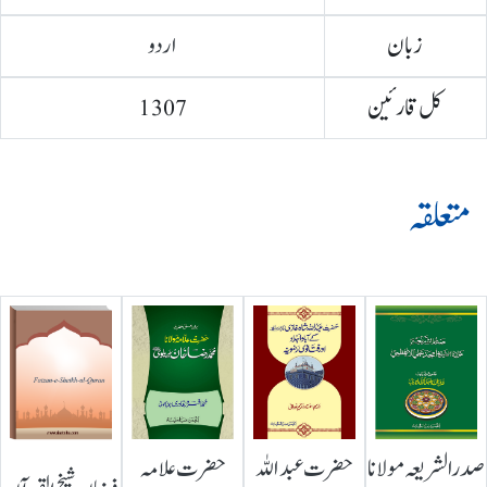
زبان
اردو
کل قارئین
1307
متعلقہ
صدرالشریعہ مولانا
حضرت عبداللہ
حضرت علامہ