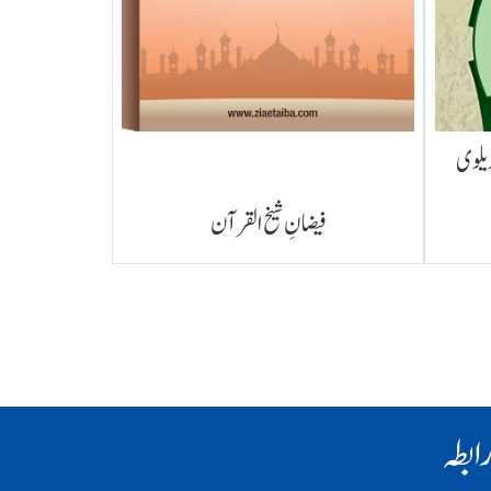
ریلوی
فیضانِ شیخ القرآن
ابطہ