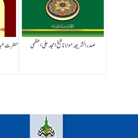
صدرالشریعہ مولانا شیخ امجد علی اعظمی
حضرت عبدال