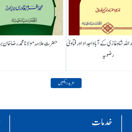
لہ شاہ غازی کے آباواجداد اور فتاویٰ
حضرت علامہ مولانا محمد رضا خان ب
رضویہ
مزید دیکھیں
خدمات
ر