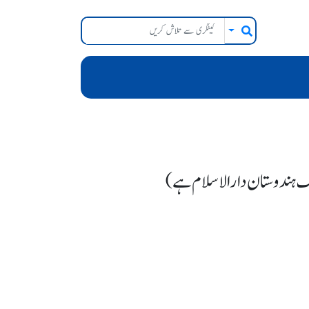
یشك ہندوستان دارالاسلام ہے)