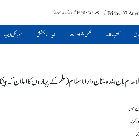
/ Friday, 07 Aug
جمعہ , 24 صفر 1448 ہجری (مدینہ منورہ)
رق
کتب خانہ
عکس و نوادرات
ضیائے بخشش
موبائل ایپ
لاعلام بان ہندوستان دارالاسلام (علم کے پہاڑوں کا اعلان کہ ب
وڈ کریں
یں