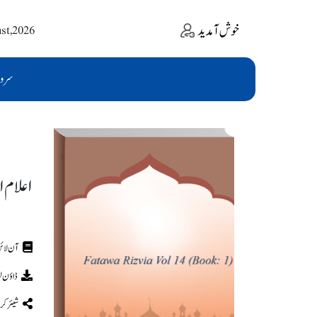
خوش آمدید
ust,2026
سرو
اعلام ا
ڈاؤن ل
شیئر کر