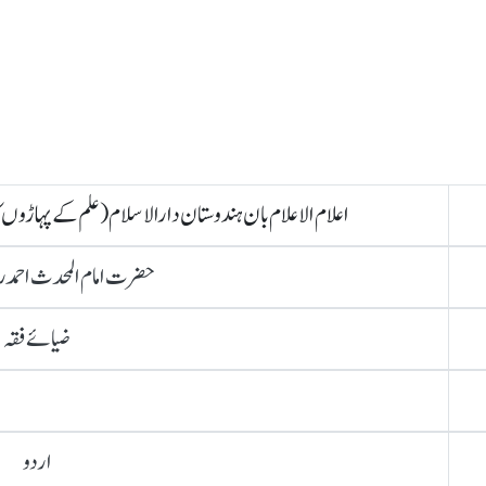
اعلام الاعلام بان ہندوستان دارالاسلام (علم کے پہاڑوں
حضرت امام المحدث احمد ر
ضیائے فقہ
اردو