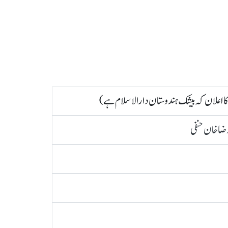
 کا اعلان کہ بیشك ہندوستان دارالاسلام ہے)
ضا خان حنفی