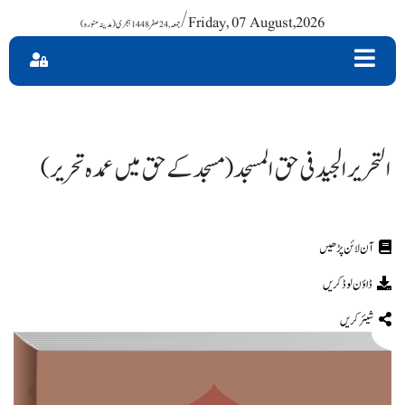
/ Friday, 07 August,2026
التحریر الجید فی حق المسجد (مسجد کے حق میں عمدہ تحریر)
ڈاؤن لوڈ کریں
شیئر کریں