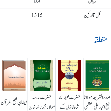
زبان
اردو
کل قارئین
1315
متعلقہ
صدرالشریعہ مولانا
حضرت عبداللہ
حضرت علامہ
فیضانِ شیخ القرآن
شیخ امجد علی اعظمی
شاہ غازی کے
مولانا محمد رضا خان