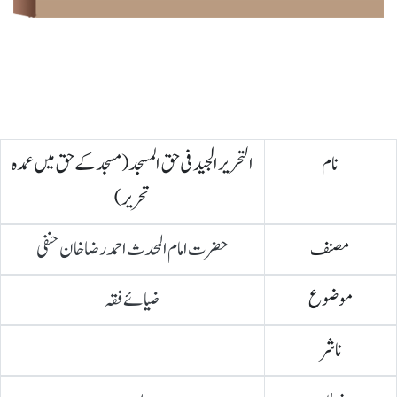
نام
التحریر الجید فی حق المسجد (مسجد کے حق میں عمدہ
تحریر)
مصنف
حضرت امام المحدث احمد رضا خان حنفی
موضوع
ضیائے فقہ
ناشر