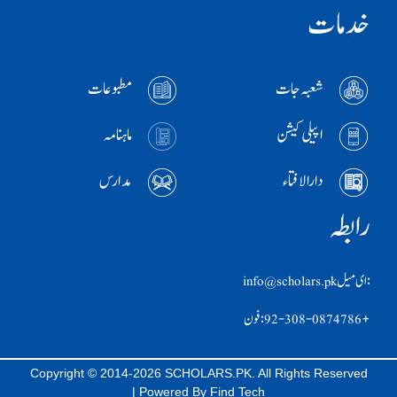
خدمات
شعبہ جات
مطبوعات
اپیلی کیشن
ماہنامہ
دارالافتاء
مدارس
رابطہ
:ای ميل info@scholars.pk
+92-308-0874786 :فون
Copyright © 2014-2026 SCHOLARS.PK. All Rights Reserved
| Powered By
Find Tech