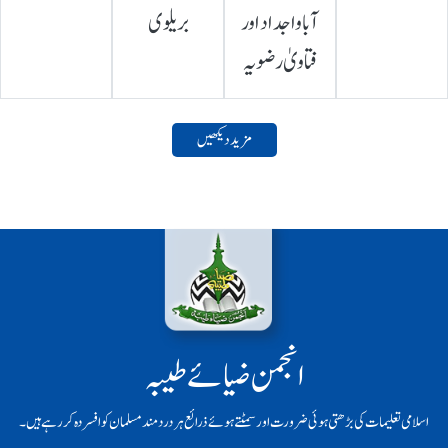
آباواجداد اور
بریلوی
فتاویٰ رضویہ
مزید دیکھیں
انجمن ضیائے طیبہ
اسلامی تعلیمات کی بڑھتی ہوئی ضرورت اور سمٹتے ہوئے ذرائع ہر دردمند مسلمان کو افسردہ کر رہے ہیں۔