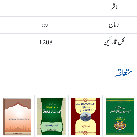
ناشر
زبان
اردو
کل قارئین
1208
متعلقہ