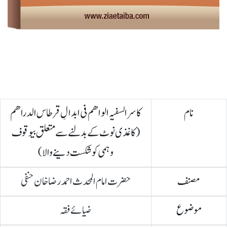
نام
کاسرالسفیہ الواھم فی ابدالِ قرطاس الدراھم
(کاغذی نوٹ کے بدلنے سے متعلق بیوقوف
وہمی کو شکست دینے والا)
مصنف
حضرت امام المحدث احمد رضا خان حنفی
موضوع
ضیائے فقہ