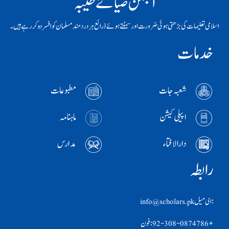
انجمن ضیائے طیبہ
اسلامی تعلیمات کی بڑھتی ہوئی ضرورت اور سمٹتے ہوئے ذرائع ہر دردمند مسلمان کو افسردہ کر رہے ہیں۔
خدمات
شعبہ جات
مطبوعات
اپیلی کیشن
ماہنامہ
دارالافتاء
مدارس
رابطہ
:ای ميل info@scholars.pk
+92-308-0874786 :فون