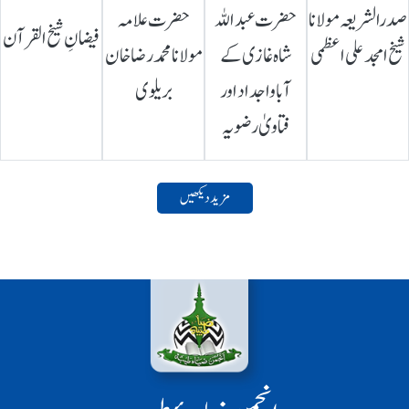
صدرالشریعہ مولانا
حضرت عبداللہ
حضرت علامہ
فیضانِ شیخ القرآن
شیخ امجد علی اعظمی
شاہ غازی کے
مولانا محمد رضا خان
آباواجداد اور
بریلوی
فتاویٰ رضویہ
مزید دیکھیں