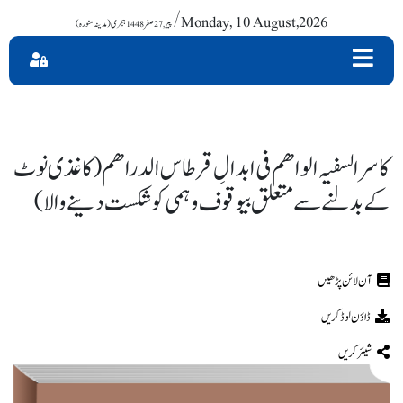
/ Monday, 10 August,2026
کاسرالسفیہ الواھم فی ابدالِ قرطاس الدراھم (کاغذی نوٹ
کے بدلنے سے متعلق بیوقوف وہمی کو شکست دینے والا)
ڈاؤن لوڈ کریں
شیئر کریں