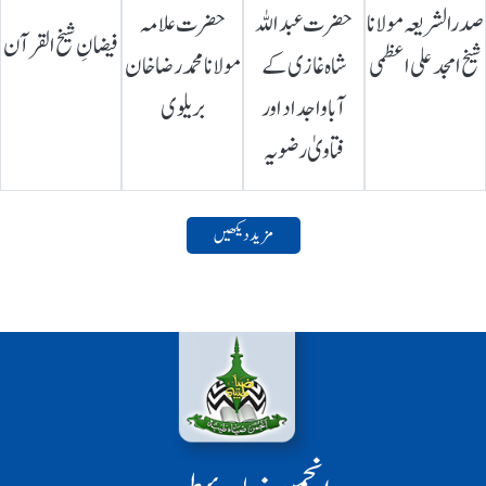
صدرالشریعہ مولانا
حضرت عبداللہ
حضرت علامہ
فیضانِ شیخ القرآن
شیخ امجد علی اعظمی
شاہ غازی کے
مولانا محمد رضا خان
آباواجداد اور
بریلوی
فتاویٰ رضویہ
مزید دیکھیں