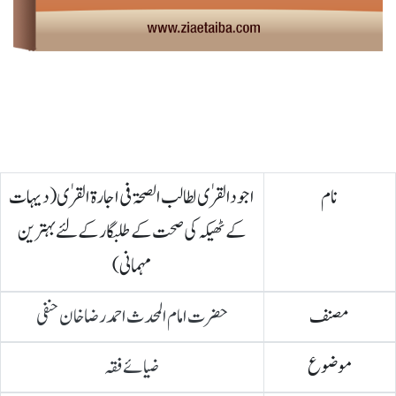
نام
اجودالقرٰی لطالب الصحۃ فی اجارۃ القرٰی (دیہات
کے ٹھیکہ کی صحت کے طلبگار کے لئے بہترین
مہمانی)
مصنف
حضرت امام المحدث احمد رضا خان حنفی
موضوع
ضیائے فقہ