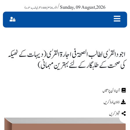
/ Sunday, 09 August,2026
اجودالقرٰی لطالب الصحۃ فی اجارۃ القرٰی (دیہات کے ٹھیکہ
کی صحت کے طلبگار کے لئے بہترین مہمانی)
ڈاؤن لوڈ کریں
شیئر کریں