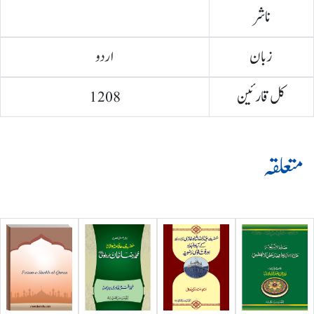
ناشر
زبان
اردو
کل قارئین
1208
متعلقہ