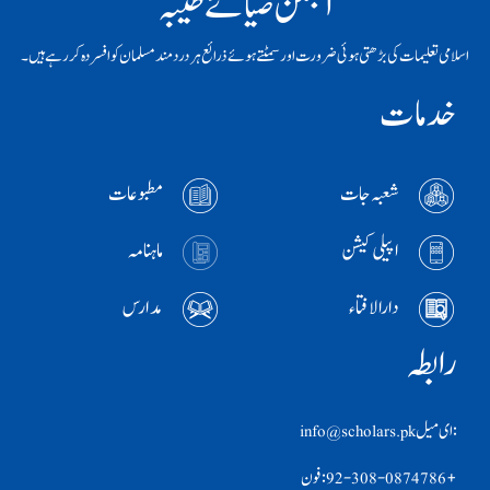
انجمن ضیائے طیبہ
اسلامی تعلیمات کی بڑھتی ہوئی ضرورت اور سمٹتے ہوئے ذرائع ہر دردمند مسلمان کو افسردہ کر رہے ہیں۔
خدمات
شعبہ جات
مطبوعات
اپیلی کیشن
ماہنامہ
دارالافتاء
مدارس
رابطہ
:ای ميل info@scholars.pk
+92-308-0874786 :فون