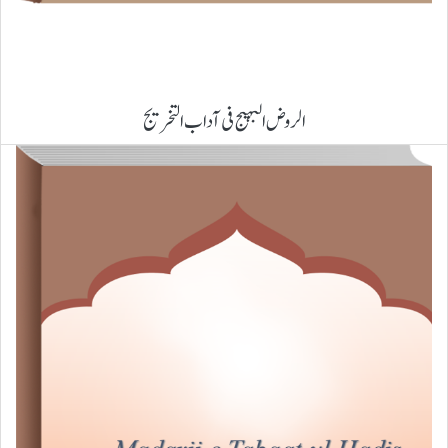
الروض البہیج فی آداب التخریج