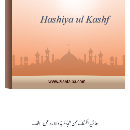
حاشیہ الکشف عن تجاوز ہذہ الامۃ عن الالف