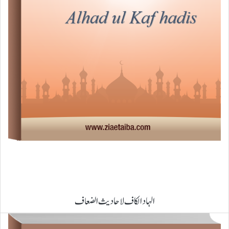
الہاد الکاف لاحادیث الضعاف