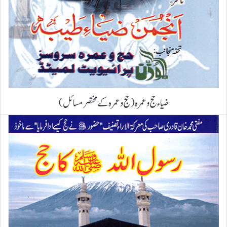
ضیاء حج و عمرہ (حج و عمرہ کے مختصر مسائل)