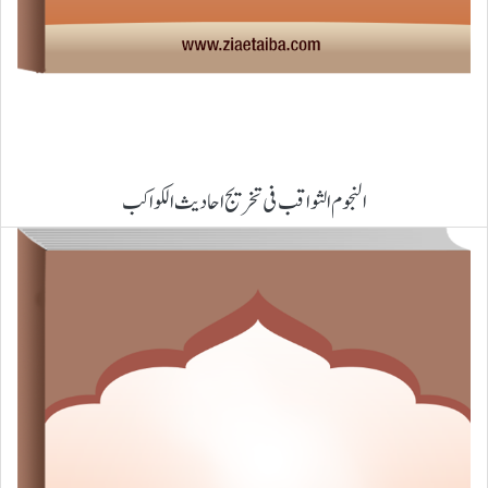
النجوم الثواقب فی تخریج احادیث الکواکب