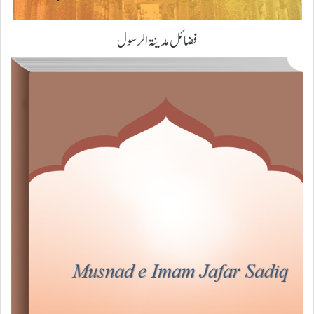
فضائل مدینۃ الرسول