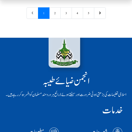
❮
1
2
3
4
5
❯
انجمن ضیائے طیبہ
اسلامی تعلیمات کی بڑھتی ہوئی ضرورت اور سمٹتے ہوئے ذرائع ہر دردمند مسلمان کو افسردہ کر رہے ہیں۔
خدمات
شعبہ جات
مطبوعات