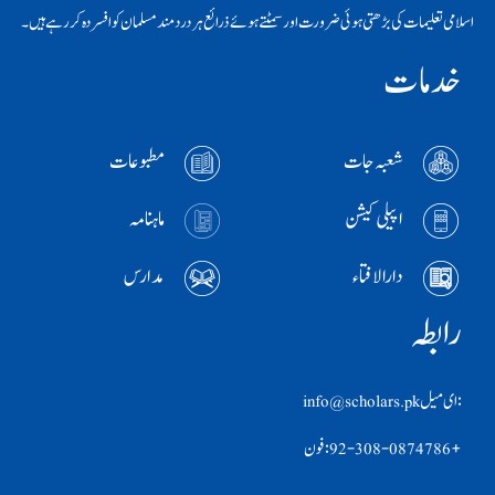
اسلامی تعلیمات کی بڑھتی ہوئی ضرورت اور سمٹتے ہوئے ذرائع ہر دردمند مسلمان کو افسردہ کر رہے ہیں۔
خدمات
شعبہ جات
مطبوعات
اپیلی کیشن
ماہنامہ
دارالافتاء
مدارس
رابطہ
:ای ميل info@scholars.pk
+92-308-0874786 :فون