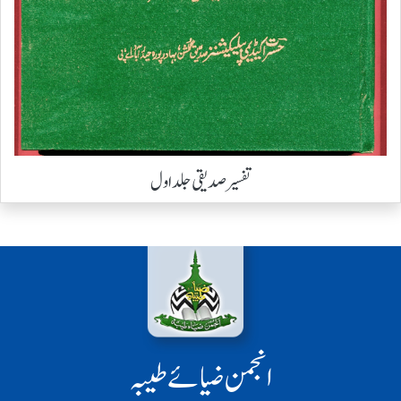
تفسیر صدیقی جلد اول
انجمن ضیائے طیبہ