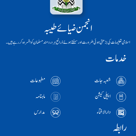
انجمن ضیائے طیبہ
اسلامی تعلیمات کی بڑھتی ہوئی ضرورت اور سمٹتے ہوئے ذرائع ہر دردمند مسلمان کو افسردہ کر رہے ہیں۔
خدمات
شعبہ جات
مطبوعات
اپیلی کیشن
ماہنامہ
دارالافتاء
مدارس
رابطہ