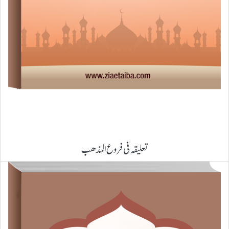
تعلیقہ فی فروع المذھب