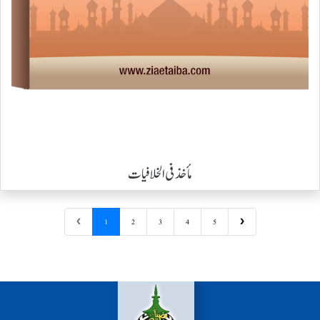
مأخذ فی الخلافیات
❮
1
2
3
4
5
❯