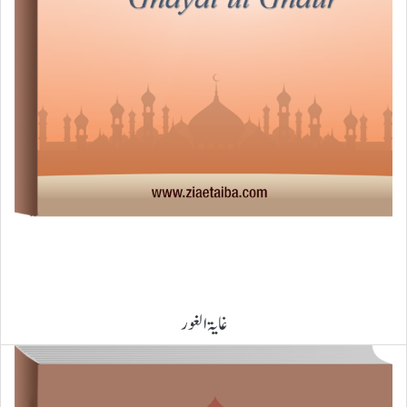
غایۃ الغور