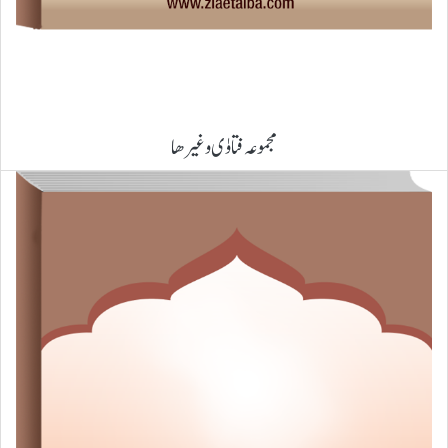
مجموعہ فتاوٰی وغیرھا