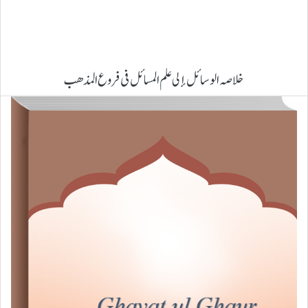
خلاصہ الوسائل إلی علم المسائل فی فروع المذھب