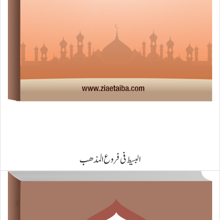
البسیط فی فروع المذھب