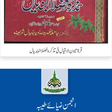
قرۃ عیون الاقیال فی تذکرہ فضلا البندیال
انجمن ضیائے طیبہ