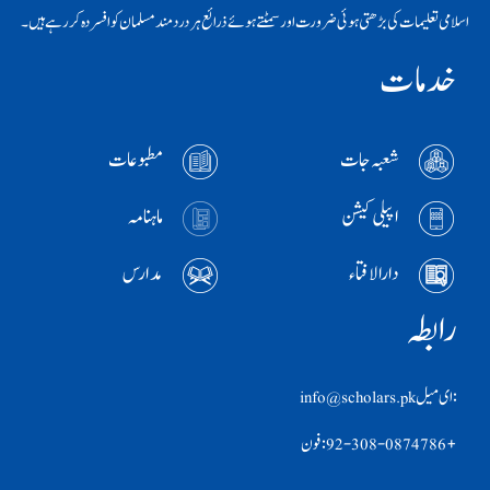
اسلامی تعلیمات کی بڑھتی ہوئی ضرورت اور سمٹتے ہوئے ذرائع ہر دردمند مسلمان کو افسردہ کر رہے ہیں۔
خدمات
شعبہ جات
مطبوعات
اپیلی کیشن
ماہنامہ
دارالافتاء
مدارس
رابطہ
:ای ميل info@scholars.pk
+92-308-0874786 :فون