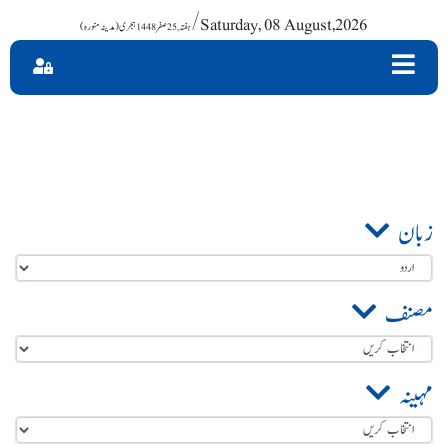
/ Saturday, 08 August,2026
زبان
مصنف
مہینہ