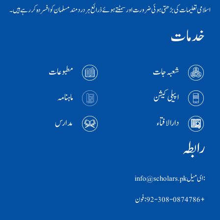
اسلامی تعلیمات کی بڑھتی ہوئی ضرورت اور سمٹتے ہوئے ذرائع ہر دردمند مسلمان کو افسردہ کر رہے ہیں۔
خدمات
شعبہ جات
مطبوعات
اپیلی کیشن
ماہنامہ
دارالافتاء
مدارس
رابطہ
:ای ميل info@scholars.pk
+92-308-0874786 :فون