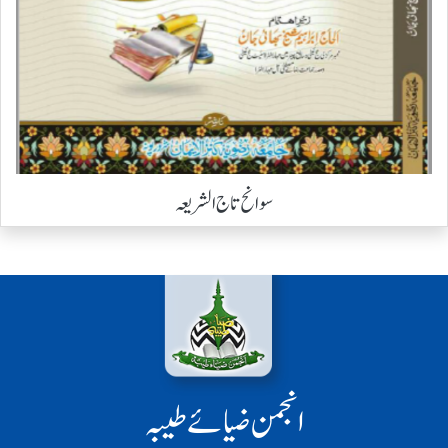
سوانح تاج الشریعہ
انجمن ضیائے طیبہ