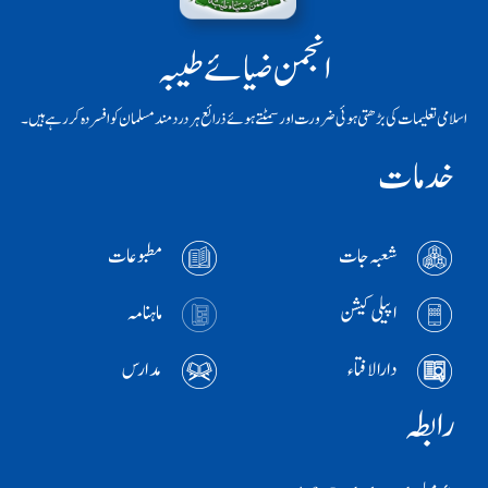
انجمن ضیائے طیبہ
اسلامی تعلیمات کی بڑھتی ہوئی ضرورت اور سمٹتے ہوئے ذرائع ہر دردمند مسلمان کو افسردہ کر رہے ہیں۔
خدمات
شعبہ جات
مطبوعات
اپیلی کیشن
ماہنامہ
دارالافتاء
مدارس
رابطہ