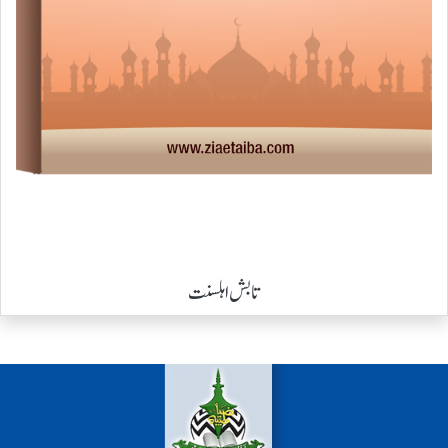
تابش اہلسنت