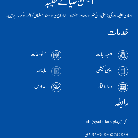
انجمن ضیائے طیبہ
اسلامی تعلیمات کی بڑھتی ہوئی ضرورت اور سمٹتے ہوئے ذرائع ہر دردمند مسلمان کو افسردہ کر رہے ہیں۔
خدمات
شعبہ جات
مطبوعات
اپیلی کیشن
ماہنامہ
دارالافتاء
مدارس
رابطہ
:ای ميل info@scholars.pk
+92-308-0874786 :فون