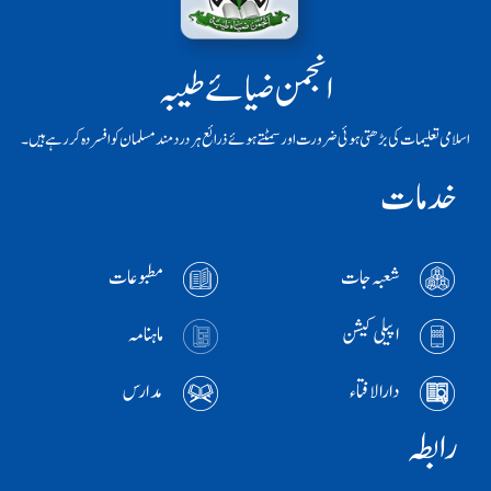
انجمن ضیائے طیبہ
اسلامی تعلیمات کی بڑھتی ہوئی ضرورت اور سمٹتے ہوئے ذرائع ہر دردمند مسلمان کو افسردہ کر رہے ہیں۔
خدمات
شعبہ جات
مطبوعات
اپیلی کیشن
ماہنامہ
دارالافتاء
مدارس
رابطہ