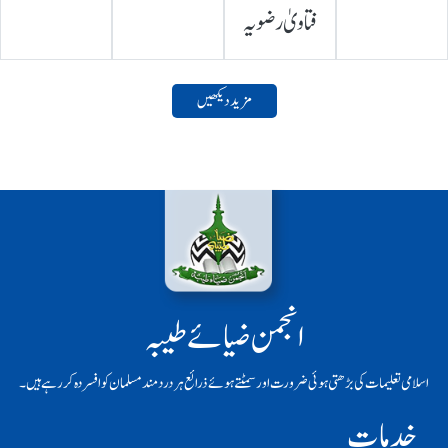
فتاویٰ رضویہ
مزید دیکھیں
انجمن ضیائے طیبہ
اسلامی تعلیمات کی بڑھتی ہوئی ضرورت اور سمٹتے ہوئے ذرائع ہر دردمند مسلمان کو افسردہ کر رہے ہیں۔
خدمات