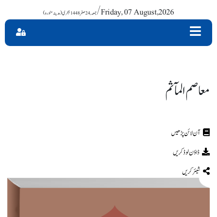
/ Friday, 07 August,2026
معاصم المآثم
ڈاؤن لوڈ کریں
شیئر کریں