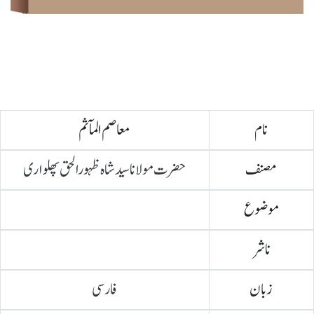
نام
معاصم المآثم
مصنف
حضرت مولانا سیدشاہ ظہورالحق پھلواری
موضوع
ناشر
زبان
فارسی