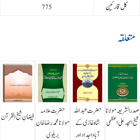
کل قارئین
775
متعلقہ
صدرالشریعہ مولانا
حضرت عبداللہ
حضرت علامہ
فیضانِ شیخ القرآن
شیخ امجد علی اعظمی
شاہ غازی کے
مولانا محمد رضا خان
آباواجداد اور
بریلوی