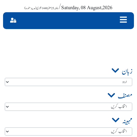
/ Saturday, 08 August,2026
زبان
مصنف
مہینہ