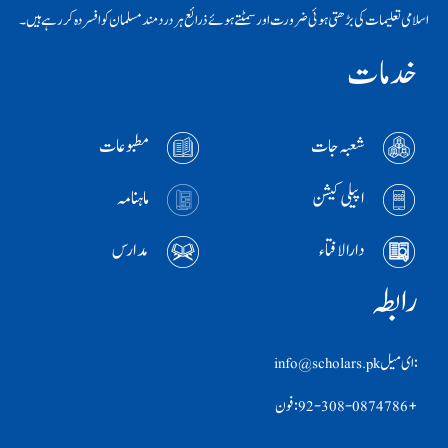
اسلامی تعلیمات کی بڑھتی ہوئی ضرورت اور سمٹتے ہوئے ذرائع ہر دردمند مسلمان کو افسردہ کر رہے ہیں۔
خدمات
شعبہ جات
مطبوعات
اپیلی کیشن
ماہنامہ
دارالافتاء
مدارس
رابطہ
:ای ميل info@scholars.pk
+92-308-0874786 :فون