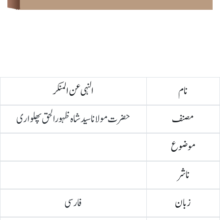
نام
النہی عن المنکر
مصنف
حضرت مولانا سیدشاہ ظہورالحق پھلواری
موضوع
ناشر
زبان
فارسی