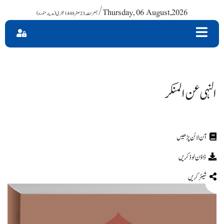
/ Thursday, 06 August,2026
النہی عن المنکر
ڈاؤن لوڈ کریں
شیئر کریں