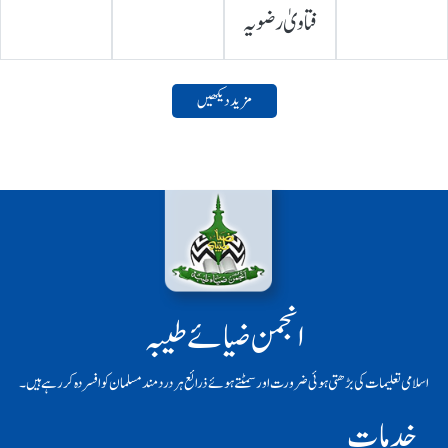
فتاویٰ رضویہ
مزید دیکھیں
انجمن ضیائے طیبہ
اسلامی تعلیمات کی بڑھتی ہوئی ضرورت اور سمٹتے ہوئے ذرائع ہر دردمند مسلمان کو افسردہ کر رہے ہیں۔
خدمات