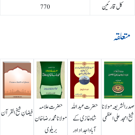
کل قارئین
770
متعلقہ
صدرالشریعہ مولانا
حضرت عبداللہ
حضرت علامہ
فیضانِ شیخ القرآن
شیخ امجد علی اعظمی
شاہ غازی کے
مولانا محمد رضا خان
آباواجداد اور
بریلوی