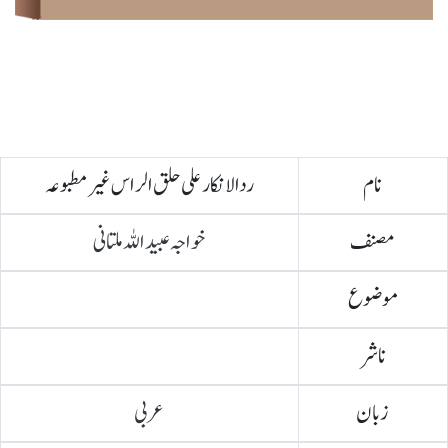
نام
ردالانکار علی حلق الراس غیر مطبوعہ
مصنف
خواجہ عبیداللہ ملتانی
موضوع
ناشر
زبان
عربی