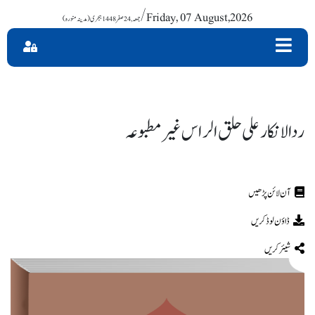
/ Friday, 07 August,2026
ردالانکار علی حلق الراس غیر مطبوعہ
ڈاؤن لوڈ کریں
شیئر کریں