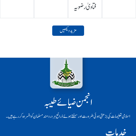
فتاویٰ رضویہ
مزید دیکھیں
انجمن ضیائے طیبہ
اسلامی تعلیمات کی بڑھتی ہوئی ضرورت اور سمٹتے ہوئے ذرائع ہر دردمند مسلمان کو افسردہ کر رہے ہیں۔
خدمات