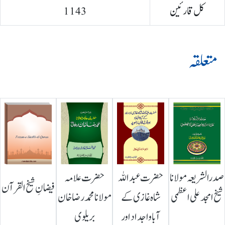
کل قارئین
1143
متعلقہ
صدرالشریعہ مولانا
حضرت عبداللہ
حضرت علامہ
فیضانِ شیخ القرآن
شیخ امجد علی اعظمی
شاہ غازی کے
مولانا محمد رضا خان
آباواجداد اور
بریلوی