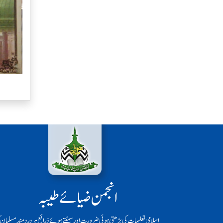
انجمن ضیائے طیبہ
اسلامی تعلیمات کی بڑھتی ہوئی ضرورت اور سمٹتے ہوئے ذرائع ہر دردمند مسلمان ک