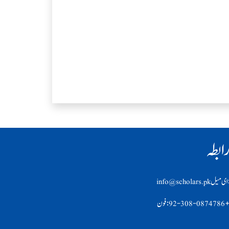
ابطہ
ی ميل info@scholars.pk
92-308-0874 :فون