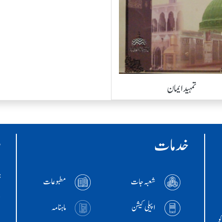
تمہید ایمان
خدمات
ر
:ا
شعبہ جات
مطبوعات
+786
اپیلی کیشن
ماہنامہ
و