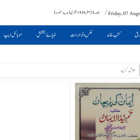
/ Friday, 07 Aug
جمعہ , 24 صفر 1448 ہجری (مدینہ منورہ)
رق
کتب خانہ
عکس و نوادرات
ضیائے بخشش
موبائل ایپ