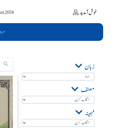
خوش آمدید
ust,2026
سرو
زبان
مصنف
مہینہ