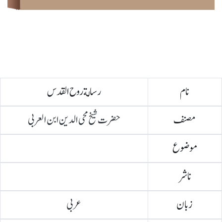
نام
رسالة روح القدس
مصنف
حضرت شیخ محی الدین ابن العربی
موضوع
ناشر
زبان
عربی