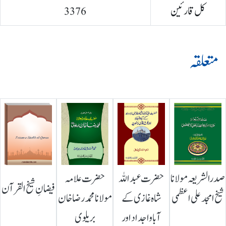
کل قارئین
3376
متعلقہ
صدرالشریعہ مولانا
حضرت عبداللہ
حضرت علامہ
فیضانِ شیخ القرآن
شیخ امجد علی اعظمی
شاہ غازی کے
مولانا محمد رضا خان
آباواجداد اور
بریلوی