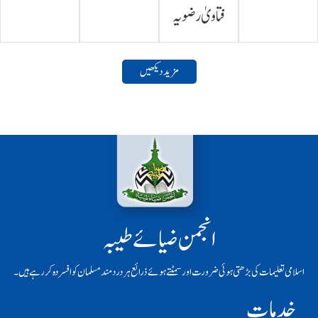
فتاویٰ رضویہ
مزید دیکھیں
انجمن ضیائے طیبہ
اسلامی تعلیمات کی بڑھتی ہوئی ضرورت اور سمٹتے ہوئے ذرائع ہر دردمند مسلمان کو افسردہ کر رہے ہیں۔
خدمات