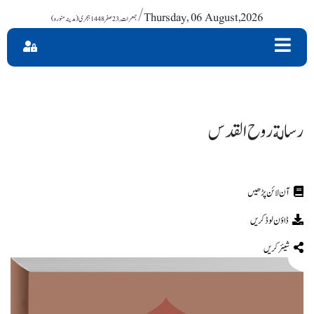
/ Thursday, 06 August,2026
رسالة روح القدس
ڈاؤن لوڈ کریں
شیئر کریں