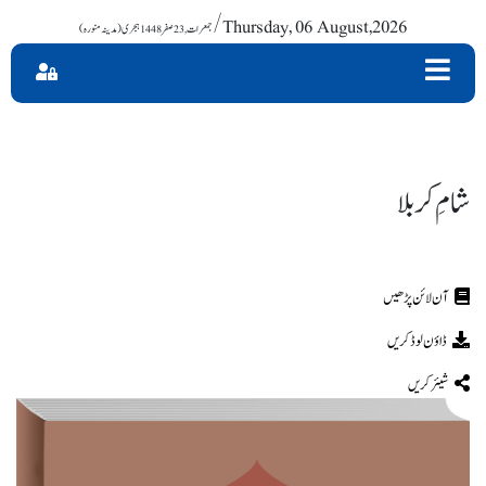
/ Thursday, 06 August,2026
شامِ کر بلا
ڈاؤن لوڈ کریں
شیئر کریں