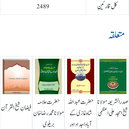
کل قارئین
2489
متعلقہ
صدرالشریعہ مولانا
حضرت عبداللہ
حضرت علامہ
فیضانِ شیخ القرآن
شیخ امجد علی اعظمی
شاہ غازی کے
مولانا محمد رضا خان
آباواجداد اور
بریلوی