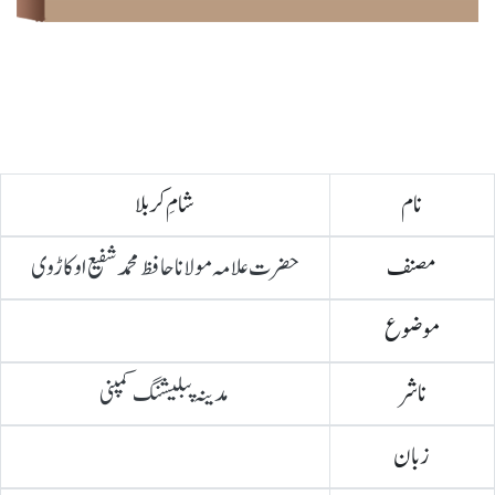
نام
شامِ کر بلا
مصنف
حضرت علامہ مولانا حافظ محمد شفیع اوکاڑوی
موضوع
ناشر
مدینہ پبلیشنگ کمپنی
زبان