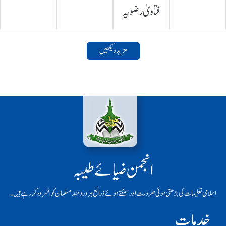
فتاویٰ رضویہ
مزید دیکھیں
انجمن ضیائے طیبہ
اسلامی تعلیمات کی بڑھتی ہوئی ضرورت اور سمٹتے ہوئے ذرائع ہر دردمند مسلمان کو افسردہ کر رہے ہیں۔
خدمات