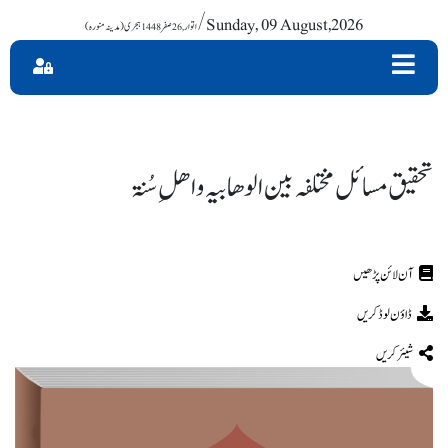
/ Sunday, 09 August,2026
تحقیق مسائل مختلفہ بین الوھابیہ واھلِ سُنۃ
ڈاؤن لوڈ کریں
شیئر کریں