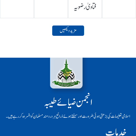
فتاویٰ رضویہ
مزید دیکھیں
انجمن ضیائے طیبہ
اسلامی تعلیمات کی بڑھتی ہوئی ضرورت اور سمٹتے ہوئے ذرائع ہر دردمند مسلمان کو افسردہ کر رہے ہیں۔
خدمات