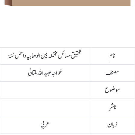
نام
تحقیق مسائل مختلفہ بین الوھابیہ واھلِ سُنۃ
مصنف
خواجہ عبیداللہ ملتانی
موضوع
ناشر
زبان
عربی