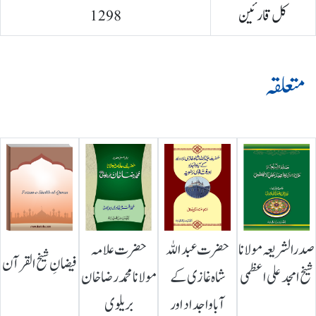
کل قارئین
1298
متعلقہ
صدرالشریعہ مولانا
حضرت عبداللہ
حضرت علامہ
فیضانِ شیخ القرآن
شیخ امجد علی اعظمی
شاہ غازی کے
مولانا محمد رضا خان
آباواجداد اور
بریلوی