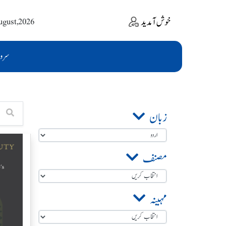
خوش آمدید
ugust,2026
سرو
زبان
مصنف
مہینہ