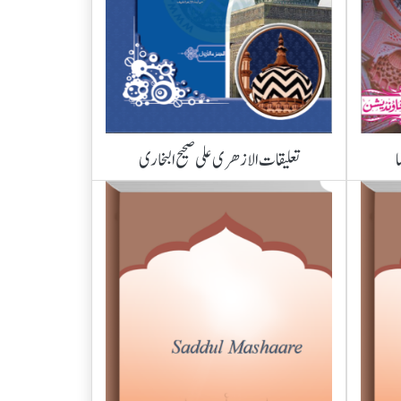
ا
تعلیقات الازھری علی صحیح البخاری