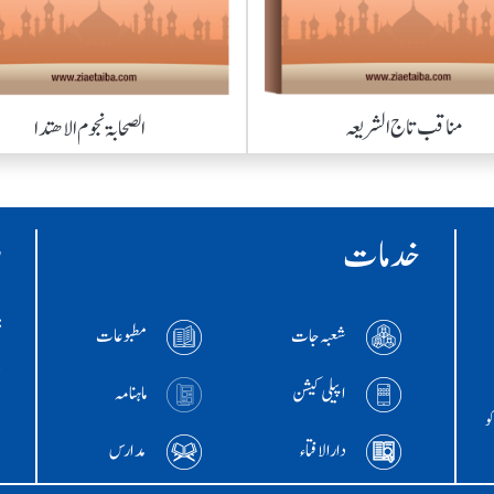
مناقب تاج الشریعہ
الصحابۃ نجوم الاھتدا
خدمات
ر
:ا
شعبہ جات
مطبوعات
+786
اپیلی کیشن
ماہنامہ
و
دارالافتاء
مدارس