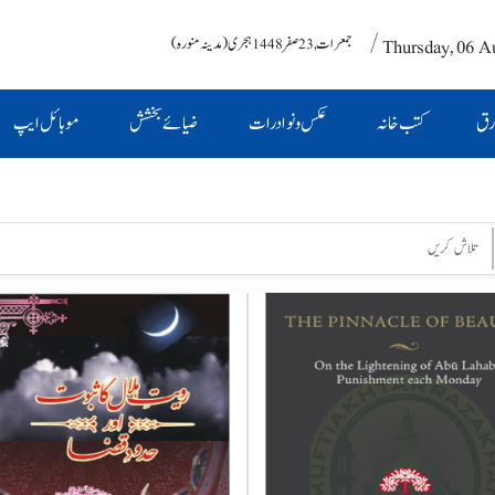
/ Thursday, 06 A
جمعرات , 23 صفر 1448 ہجری (مدینہ منورہ)
رق
کتب خانہ
عکس و نوادرات
ضیائے بخشش
موبائل ایپ