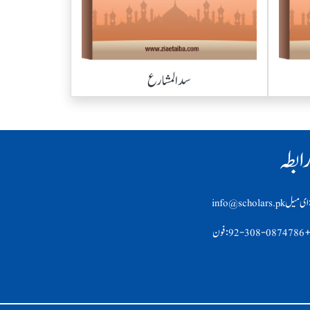
سد المشارع
ابطہ
ی ميل info@scholars.pk
92-308-0874 :فون