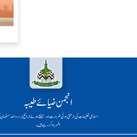
انجمن ضیائے طیبہ
اسلامی تعلیمات کی بڑھتی ہوئی ضرورت اور سمٹتے ہوئے ذرائع ہر دردمند مسلمان ک
افسردہ کر رہے ہیں۔