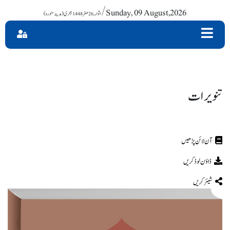
/ Sunday, 09 August,2026
تنویرات
ڈاؤن لوڈ کریں
شیئر کریں