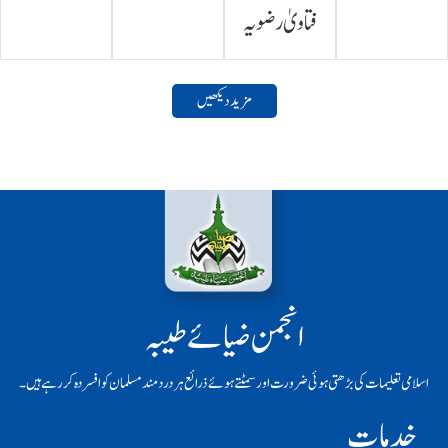
فتاویٰ رضویہ
مزید دیکھیں
انجمن ضیائے طیبہ
اسلامی تعلیمات کی بڑھتی ہوئی ضرورت اور سمٹتے ہوئے ذرائع ہر دردمند مسلمان کو افسردہ کر رہے ہیں۔
خدمات