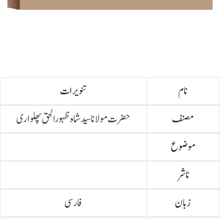
نام
تنویرات
مصنف
حضرت مولانا سیدشاہ ظہورالحق پھلواری
موضوع
ناشر
زبان
فارسی