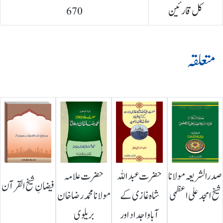
کل قارئین
670
متعلقہ
صدرالشریعہ مولانا
حضرت عبداللہ
حضرت علامہ
فیضانِ شیخ القرآن
شیخ امجد علی اعظمی
شاہ غازی کے
مولانا محمد رضا خان
آباواجداد اور
بریلوی