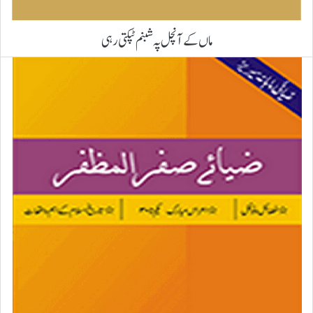
ماں کے آنچل پہ شبنم ٹپکتی رہی