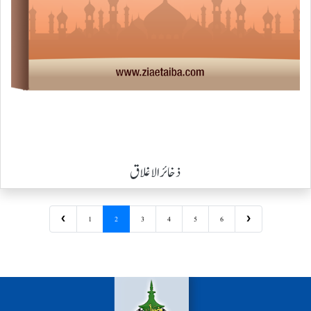
ذخائر الاغلاق
❮
1
2
3
4
5
6
❯