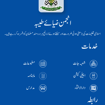
انجمن ضیائے طیبہ
اسلامی تعلیمات کی بڑھتی ہوئی ضرورت اور سمٹتے ہوئے ذرائع ہر دردمند مسلمان کو افسردہ کر رہے ہیں۔
خدمات
شعبہ جات
مطبوعات
اپیلی کیشن
ماہنامہ
دارالافتاء
مدارس
رابطہ