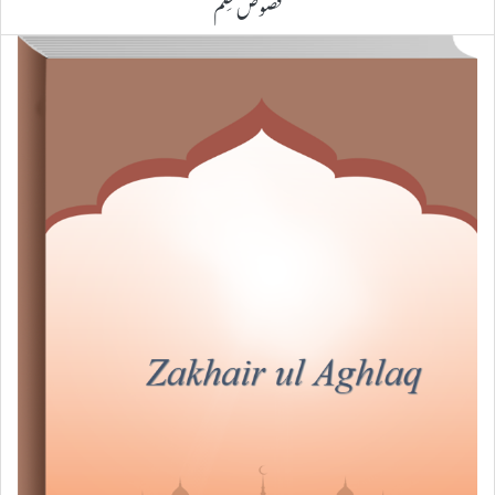
فصوص حِکَم