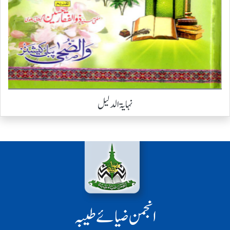
نہایۃ الدلیل
انجمن ضیائے طیبہ