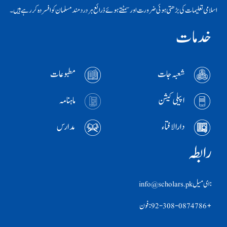
اسلامی تعلیمات کی بڑھتی ہوئی ضرورت اور سمٹتے ہوئے ذرائع ہر دردمند مسلمان کو افسردہ کر رہے ہیں۔
خدمات
شعبہ جات
مطبوعات
اپیلی کیشن
ماہنامہ
دارالافتاء
مدارس
رابطہ
:ای ميل info@scholars.pk
+92-308-0874786 :فون