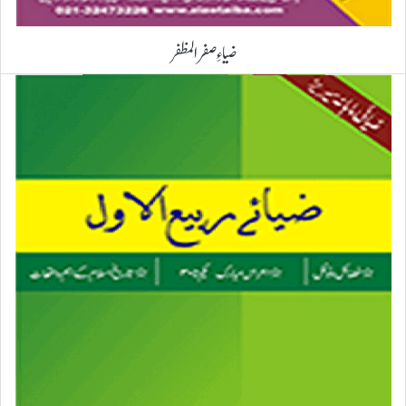
ضیاءِ صفرالمظفر