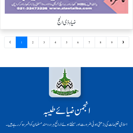
ضیاءِ ذی الحج
❮
1
2
3
4
5
6
7
8
9
❯
انجمن ضیائے طیبہ
اسلامی تعلیمات کی بڑھتی ہوئی ضرورت اور سمٹتے ہوئے ذرائع ہر دردمند مسلمان کو افسردہ کر رہے ہیں۔