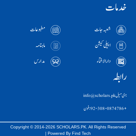
خدمات
شعبہ جات
مطبوعات
اپیلی کیشن
ماہنامہ
دارالافتاء
مدارس
رابطہ
:ای ميل info@scholars.pk
+92-308-0874786 :فون
Copyright © 2014-2026 SCHOLARS.PK. All Rights Reserved
| Powered By
Find Tech