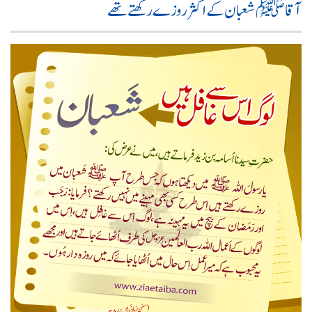
آقا ﷺ شعبان کے اکثر روزے رکھتے تھے