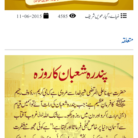
ضیاےء گیارھویں شریف
4585
11-06-2015
متعلقہ