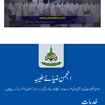
انجمن ضیائے طیبہ
اسلامی تعلیمات کی بڑھتی ہوئی ضرورت اور سمٹتے ہوئے ذرائع ہر دردمند مسلمان کو افسردہ کر رہے ہیں۔
خدمات