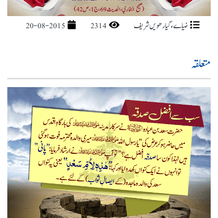
ضیاےء گیارھویں شریف
2314
20-08-2015
متعلقہ