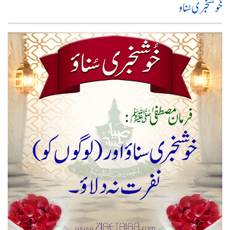
خُوشخبری سُناو