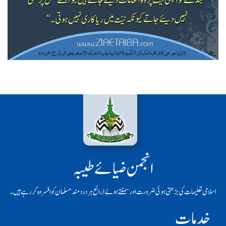
انجمن ضیائے طیبہ
اسلامی تعلیمات کی بڑھتی ہوئی ضرورت اور سمٹتے ہوئے ذرائع ہر دردمند مسلمان کو افسردہ کر رہے ہیں۔
خدمات