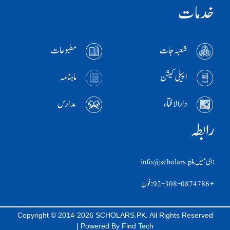
خدمات
شعبہ جات
مطبوعات
اپیلی کیشن
ماہنامہ
دارالافتاء
مدارس
رابطہ
:ای ميل info@scholars.pk
+92-308-0874786 :فون
Copyright © 2014-2026 SCHOLARS.PK. All Rights Reserved
| Powered By
Find Tech