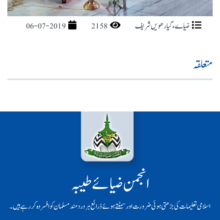
ضیاےء گیارھویں شریف
2158
06-07-2019
متعلقہ
انجمن ضیائے طیبہ
اسلامی تعلیمات کی بڑھتی ہوئی ضرورت اور سمٹتے ہوئے ذرائع ہر دردمند مسلمان کو افسردہ کر رہے ہیں۔