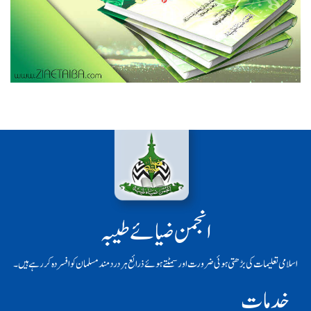
انجمن ضیائے طیبہ
اسلامی تعلیمات کی بڑھتی ہوئی ضرورت اور سمٹتے ہوئے ذرائع ہر دردمند مسلمان کو افسردہ کر رہے ہیں۔
خدمات