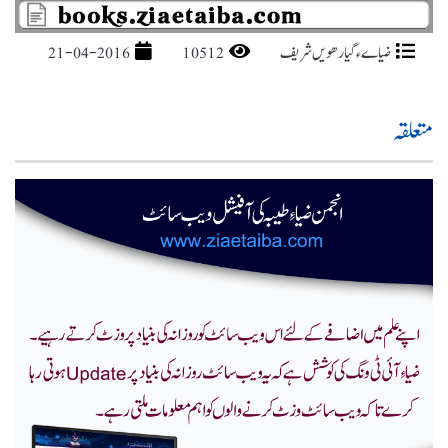
ضیاےء گیارھویں شریف
10512
21-04-2016
متعلقہ