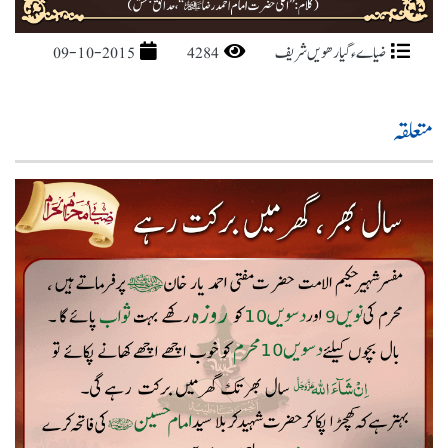
ضیاےء گیارھویں شریف
4284
09-10-2015
متعلقہ