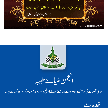
انجمن ضیائے طیبہ
اسلامی تعلیمات کی بڑھتی ہوئی ضرورت اور سمٹتے ہوئے ذرائع ہر دردمند مسلمان کو افسردہ کر رہے ہیں۔
خدمات