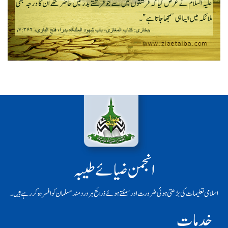
انجمن ضیائے طیبہ
اسلامی تعلیمات کی بڑھتی ہوئی ضرورت اور سمٹتے ہوئے ذرائع ہر دردمند مسلمان کو افسردہ کر رہے ہیں۔
خدمات