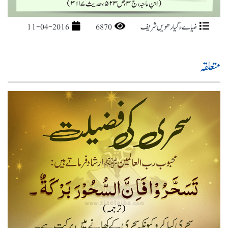
ضیاےء گیارھویں شریف
6870
11-04-2016
متعلقہ