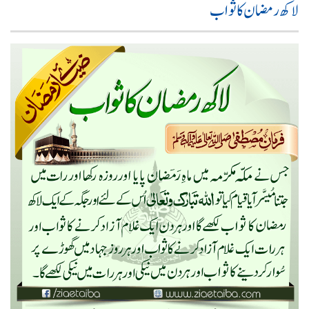
لاکھ رمضان کا ثواب