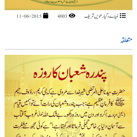
ضیاےء گیارھویں شریف
4003
11-06-2015
متعلقہ