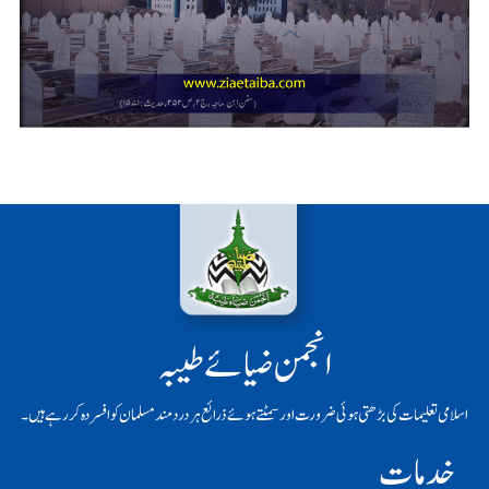
انجمن ضیائے طیبہ
اسلامی تعلیمات کی بڑھتی ہوئی ضرورت اور سمٹتے ہوئے ذرائع ہر دردمند مسلمان کو افسردہ کر رہے ہیں۔
خدمات