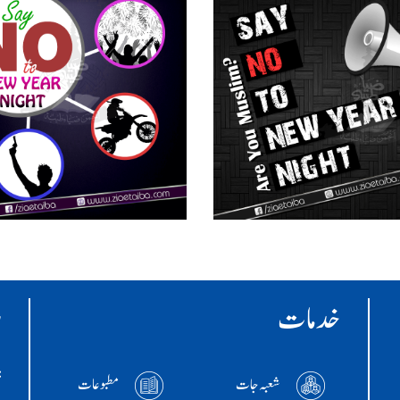
خدمات
ر
:ا
شعبہ جات
مطبوعات