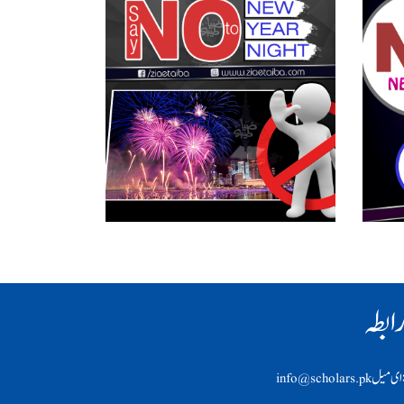
ابطہ
ی ميل info@scholars.pk