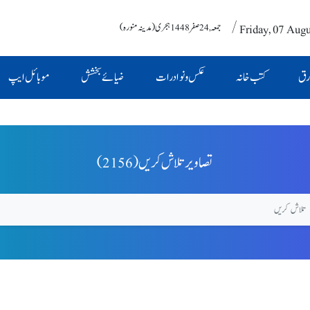
/ Friday, 07 Aug
جمعہ , 24 صفر 1448 ہجری (مدینہ منورہ)
رق
کتب خانہ
عکس و نوادرات
ضیائے بخشش
موبائل ایپ
(2156) تصاویر تلاش کریں