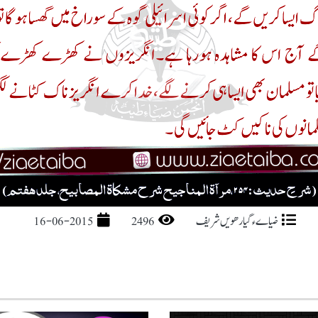
ضیاےء گیارھویں شریف
2496
16-06-2015