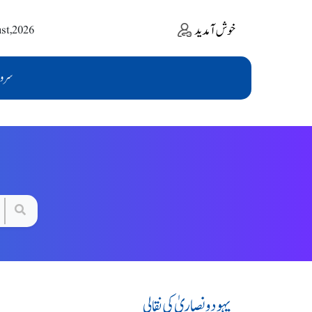
خوش آمدید
ust,2026
سرو
یہودونصاریٰ کی نقالی