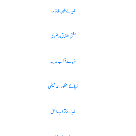
ضیائے طیبہ ماہنامہ
مفتی اشفاق رضوی
ضیائے قطب مدینہ
ضیائے منظور احمد فیضی
ضیائے تراب الحق