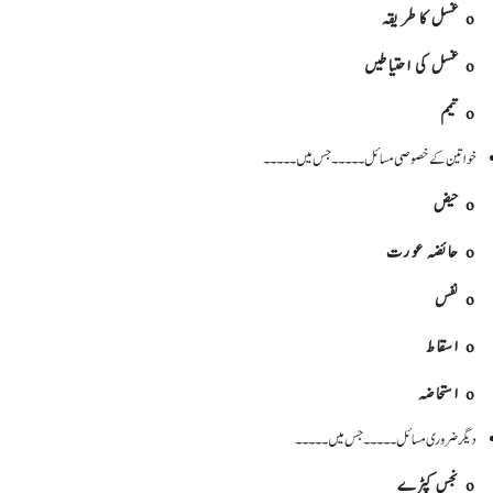
o غسل کا طریقہ
o غسل کی احتیاطیں
o تیمم
خواتین کے خصوصی مسائل۔۔۔۔۔جس میں۔۔۔۔۔
o حیض
o حائضہ عورت
o نفس
o اسقاط
o استحاضہ
دیگر ضروری مسائل۔۔۔۔۔جس میں۔۔۔۔۔
o نجس کپڑے