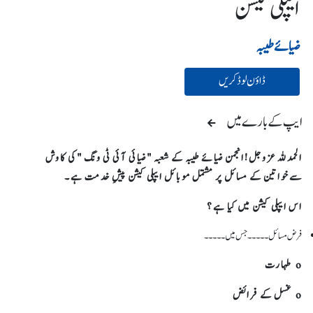
ایپلی کیشن
ضیائے طیبہ
ڈاؤن لوڈ کریں
ایپ کے بارے میں
الحمدللہ عزوجل!انجمن ضیائے طیبہ کے شعبہ "ضیائی آئی ٹی ونگ "کی کاوش
سےخواتین کے مسائل پر مشتمل موبائل ایپلی کیشن پیشِ خدمت ہے۔
اس ایپلی کیشن میں کیا ہے؟
فرض مسائل۔۔۔۔۔جس میں۔۔۔۔۔
o طہارت
o غسل کے فرائض