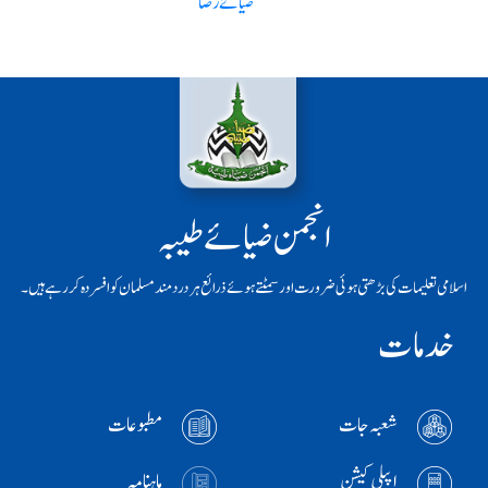
ضیائے رضا
انجمن ضیائے طیبہ
اسلامی تعلیمات کی بڑھتی ہوئی ضرورت اور سمٹتے ہوئے ذرائع ہر دردمند مسلمان کو افسردہ کر رہے ہیں۔
خدمات
شعبہ جات
مطبوعات
اپیلی کیشن
ماہنامہ