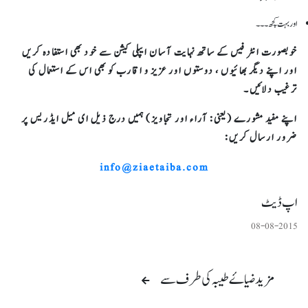
اور بہت کچھ۔۔۔
خوبصورت انٹر فیس کے ساتھ نہایت آسان ایپلی کیشن سے خود بھی استفادہ کریں
اور اپنے دیگر بھائیوں ، دوستوں اور عزیز و اقارب کو بھی اس کے استعمال کی
ترغیب دلائیں۔
اپنے مفید مشورے (یعنی: آراء اور تجاویز) ہمیں درج ذیل ای میل ایڈریس پر
ضرور ارسال کریں:
info@ziaetaiba.com
اپ ڈیٹ
08-08-2015
مزید ضیاۓ طیبہ کی طرف سے