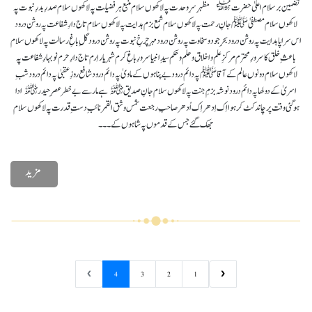
تضمین برسلام اعلیٰ حضرت﷫ مظہرِ سرِ وحدت پہ لاکھوں سلام منبع ہر فضیلت پہ لاکھوں سلام صدرِ بدرِ نبوت پہ
لاکھوں سلام مصطفیٰﷺ جانِ رحمت پہ لاکھوں سلام شمع بزم ہدایت پہ لاکھوں سلام تاج دارِ شفاعت پہ روشن درود
اس سراپا ہدایت پہ روشن درود بحرِ جود و سخاوت پہ روشن درود مہرِ چرخِ نبوت پہ روشن درود گلِ باغِ رسالت پہ لاکھوں سلام
باعثِ خلق کا سرورِ محترم مرکزِ علم و اخلاق و حلم و حکم سیدِ انبیا سرورِ باغِ کرم شہر یار اِرم تاج دارِ حرم نو بہارِ شفاعت پہ
لاکھوں سلام دونوں عالم کے آقاﷺ پہ دائم درود بے پناہوں کے ماویٰ پہ دائم درود شافع روزِ عقبیٰ پہ دائم درود شبِ
اسریٰ کے دولھا پہ دائم درود نوشہ بزمِ جنت پہ لاکھوں سلام جانِ صدیق﷜ ہے مار سے بے خطر عصرِ حیدر﷜ ادا
ہوگئی وقت پر چاند کٹ کر ہوا اِک اِدھر اِک اُدھر صاحبِ رجعت شمس و شق القمر نائبِ دستِ قدرت پہ لاکھوں سلام
جھک گئے جس کے قدموں پہ شاہوں کے ۔۔۔
مزید
❯
4
3
2
1
❮