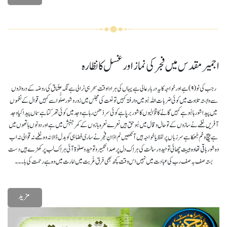
اجمیر مقدس میں فجر کی نماز اور غسل کا نظارہ
رجب کی نو (۹) ہے اور خواجہ کا یہ دربارِ عالی ہے یہاں کی ہر ادا وقتِ سحر ہی نرالی ہے نگہ عشّاق کی روضہ کے دروازوں
سے وابستہ تلاوت میں کوئی ضربات اللہ ہُو میں وارفتہ کہیں تو نعت کی مجلس میں زور و شور صلُّوا سے کہیں قوال کے نغموں
میں پیدا شور ہا ہُو ہے کہیں گانے کا قوّالیوں کا شور برپا ہے کوئی سر دُھن رہا ہے وجد میں کوئی تھرکتا ہے سما ں پیدا کیا وجد
آفریں نغمے نے سازوں کے تو حال و قال میں ہُو حق ہیں نعرے نعرہ بازوں کے کمر جنبش میں ہے اور دونوں ہاتھوں میں
ہے پیچ و خم جُھکا ہے سر زباں پر لفظ یا خواجہ ہیں آنکھیں نم اذانِ فجر نے ساری فضا ہی کو بدل ڈالا نہ وہ نغمے نہ قوالی نہ اب
وہ شور باقی تھا وہ ہیبت چھائی توحید و رسالت کی ہر اِک دل پر صدا تکبیر و توحید و صلوٰۃ آئی ہر اِک لب پر کھڑے ہیں دست
بستہ صف بہ صف رب کی عبادت میں نہیں اس وقت کچھ بھی فرق غُربت میں امارت میں وہ ہے رحمت کی با۔۔۔
مزید