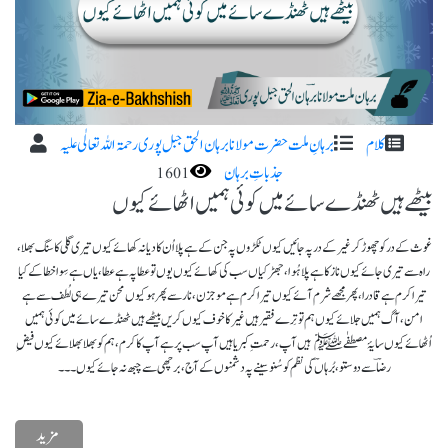
کلام
برہانِ ملت حضرت مولانا برہان الحق جبل پوری رحمۃ اللہ تعا لٰی علیہ
جذباتِ برہان
1601
بیٹھےہیں ٹھنڈے سائے میں کوئی ہمیں اٹھائے کیوں
غوث کے در کو چھوڑ کر غیر کے در پہ جائیں کیوں ٹکڑوں پہ جن کے ہے پلا اُن کا دیانہ کھائے کیوں تیری گلی کا سنگ بھلا،
راہ سے تیری جائے کیوں ناز کا ہے پلا ہُوا، جھڑکیاں سب کی کھائے کیوں یوں تو عطا پہ ہے عطا، یاں ہے سِوا خطا کے کیا
تیرا کرم ہے قادرا، پھر مجھے شرم آئے کیوں تیرا کرم ہے موجزن، نار سے پھر ہو کیوں محن تیرے ہی لُطف سے ہے
امن، آگ ہمیں جلائے کیوں ہم تو تِرے فقیر ہیں غیر کا خوف کیوں کریں بیٹھے ہیں ٹھنڈے سائے میں کوئی ہمیں
اُٹھائے کیوں سایۂ مصطفٰے﷑ ہیں آپ ، رحمتِ کبریا ہیں آپ سب پر ہے آپ کا کرم، ہم کو بھلا بھلائے کیوں فیضِ
رضاؔ سے دوستو، بُرہاںؔ کی نظم کو سُنو سینے پہ دشمنوں کے آج، برچھی سے چبھ نہ جائے کیوں۔۔۔
مزید