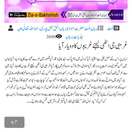
نعت
برہانِ ملت حضرت مولانا برہان الحق جبل پوری رحمۃ اللہ تعا لٰی علیہ
جذباتِ برہان
3090
غریبی جی اٹھی لیجئے غریبوں کا وہ یار آیا
زباں پراس لئے صلّ علیٰ بے اختیار آیا کہ دل میں نام پاک سیّدِعالی وقار آیا تصور میں مِرے محبوب کا پیارا دیار آیا جہاں
میں جس گھڑی وہ رحمتِ پروردگار آیا منادی، مژدۂ آمد، دوعالم میں پکار آیا غریبی جی اُٹھی، لیجئے غریبوں کا وہ ہار آیا زمین
سے عرش تک اِک دھوم ہے تشریف لانے پر سلاطیں سر بسجدہ ہوں گے جس کے آستانے پر دوعالم کا وہ ملجا اور ماویٰ شہرِ
یار آیا نہ میں دوزخ سے خائف ہوں نہ خواہاں ہوں میں جنّت کا سِوا محبوب کہ کیا چاہے، دیوانہ محبّت کا اُسے تو مِل گیا
سب کچھ جو مولا کا دیار آیا مٹائے ہوش بھی اُن کی محبت میں فنا ہو کر فِدا لاکھوں خرد ایسے جنونِ ہوش پرور پر کہ فوراً سر
بسجدہ ہوگیا جب کوئے یارآیا جہنّم کی تپش سے سینۂ گُستاخ بریاں ہے عداوت سے وہ سوزاں اور ہیبت سے وہ لرزاں ہے
کہ اُس کو ’’یا رسول اللہ ‘‘سُنتے ہی بُخار آیا تمیزِ خیر و شر میں نفس امّارہ جو ح۔۔۔
مزید