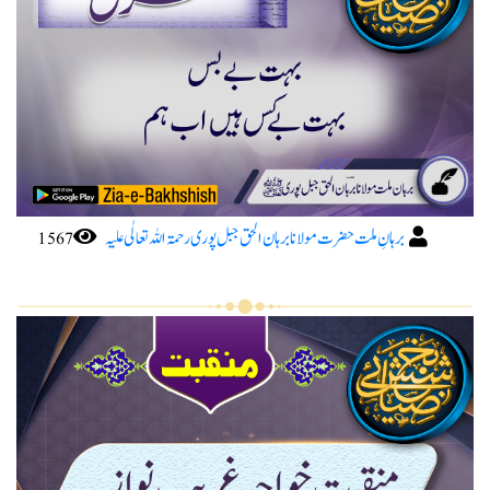
برہانِ ملت حضرت مولانا برہان الحق جبل پوری رحمۃ اللہ تعا لٰی علیہ