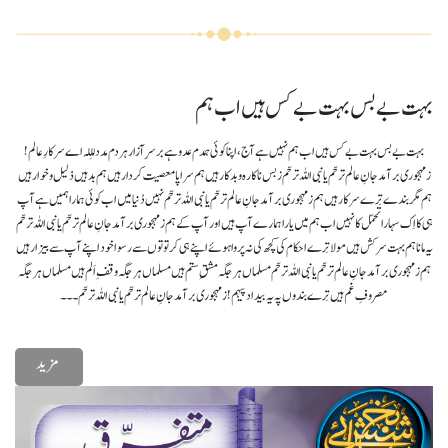
بہت بے بس بہت بے کس ہیں اب ہم
بہت بے بس بہت بے کس ہیں اب ہم نہیں ہے آج، اپنا کوئی ہمدم عدو ہے برسرِ آزار ہر دم مدد لِللہ اے سرکارِ عالم!
زمہجوری بر آمد جانِ عالم ترحّم یانبی اللہ ترحّم زبس ناکارہ و بدکار ہیں ہم سراپا معصیت کردار ہیں ہم بد ہیں ذلیل و خوار ہیں
ہم مگر بندے تِرے سرکار ہیں ہم زمہجوری بر آمد جانِ عالم ترحّم یانبی اللہ ترحّم نہیں دُنیا میں اب کوئی ہمارا ہمیں ہے آپ
ہی کا اِک سہارا تحمّل کا نہیں اب ہم میں یارا ہمارے آپ ہیں اور آپ کے ہم زمہجوری بر آمد جانِ عالم ترحّم یانبی اللہ ترحّم
یہ مانا ہم بہت سرکش ہیں مولا تِرے احکام کی کچھ کی نہ پروا ہوئے اپنے ہی کرتوتوں سے رسوا خود اپنے آپ سے بیزار ہیں
ہم زمہجوری بر آمد جانِ عالم ترحّم یانبی اللہ ترحّم مسلماں ہر جگہ مشقِ ستم ہیں مسلماں ہر جگہ وقفِ اَلم ہیں مسلماں ہر جگہ
مصروفِ غم ہیں تِرے بندوں پہ یہ بیداد پیہم! زمہجوری بر آمد جانِ عالم ترحّم یانبی اللہ ترحّم۔۔۔
مزید