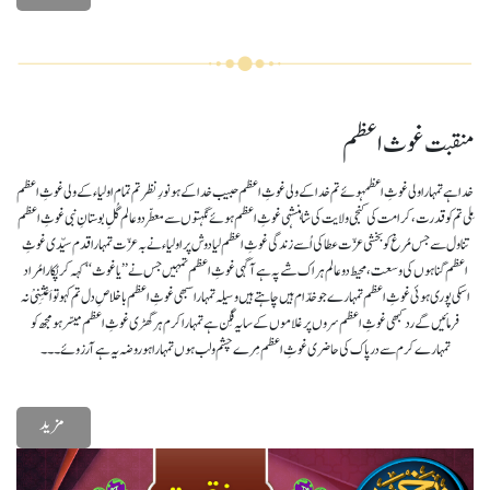
منقبت غوث اعظم
خدا ہے تمہارا ولی غوثِ اعظمہوئے تم خدا کے ولی غوثِ اعظم حبیب خدا کے ہو نورِ نظر تم تمام اولیاء کے ولی غوثِ اعظم
مِلی تم کو قدرت، کرامت کی کنجی ولایت کی شاہنشہی غوثِ اعظم ہوئے نگہتوں سے معطّر دو عالم گُلِ بوستانِ نبی غوثِ اعظم
تناول سے جس مُرغ کو بخشی عزّت عطا کی اُسے زندگی غوثِ اعظم لیا دوش پر اولیاء نے بہ عزّت تمہارا قدم سیّدی غوثِ
اعظم گناہوں کی وسعت، محیط دو عالم ہر اک شے پہ ہے آگہی غوثِ اعظم تمہیں جس نے ’’یا غوث‘‘ کہہ کر پُکارا مُراد
اسکی پوری ہوئی غوثِ اعظم تمہارے جو خدّام ہیں چاہتے ہیں وسیلہ تمہارا سبھی غوثِ اعظم با خلاصِ دل تم کہو تو اَغثِنِیْ نہ
فرمائیں گے رد کبھی غوثِ اعظم سروں پر غلاموں کے سایہ فِگن ہے تمہارا کرم ہر گھڑی غوثِ اعظم میسّر ہو مجھ کو
تمہارے کرم سے در پاک کی حاضری غوثِ اعظم مِرے چشم و لب ہوں تمہارا ہو روضہ یہ ہے آرزوئے۔۔۔
مزید