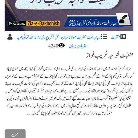
منقبت
برہانِ ملت حضرت مولانا برہان الحق جبل پوری رحمۃ اللہ تعا لٰی علیہ
جذباتِ برہان
4240
منقبت خواجہ غریب نواز
سرکار کرم کے صدقہ میں خواجہ کا روضہ دیکھ لیا خواجہ کی غریب نوازی کا دربار میں نقشہ دیکھ لیا سرکار میں جھولی پھیلا
کر، مانگوں تو کیا کچھ پاؤ گے اللہ کے فضل و رحمت سے دیتے ہیں خواجہ دیکھ لیا جو لے کے تمنّا آتا ہے، وہ لے کے مُرادیں
جاتا ہے اندازِ طلب بھی دیکھ لیا، اندازِ عطا بھی دیکھ لیا رحمت کے خزانے بھی بے حد، خواجہ کی سخاوت بھی بے حد دیتے
تو نہیں دیکھا ہے مگر، دامن جو بھرا تھا دیکھ لیا دربار معینی سے بے شک، محروم رہا جو مُنکر تھا کتنے ہی تمنّا والوں کو واصل بہ
تمنّا دیکھ لیا مسکین و تونگر سب یکساں، جذبات سے کھنچتے آتے ہیں اِک قبر میں سونے والے کا، انسانوں پہ قبضہ دیکھ لیا
عشّاق کا مجمع روضہ پر، پروانوں سا اُمڈا آتا ہے کیا شمع جمالِ انور میں سرکار کا روضہ دیکھ لیا جس نور کا جلوہ کعبہ اور طیبہ کو
منوّر کرتا ہے بغداد میں اور اجمیر میں بھی اُس نور کا جلوہ دیکھ لیا جتنے بھی ول۔۔۔
مزید