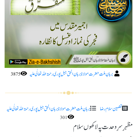
برہانِ ملت حضرت مولانا برہان الحق جبل پوری رحمۃ اللہ تعا لٰی علیہ
تضمین سلام رضا
برہانِ ملت حضرت مولانا برہان الحق جبل پوری رحمۃ اللہ تعا لٰی علیہ
301
مظہرِ سرِ وحدت پہ لاکھوں سلام