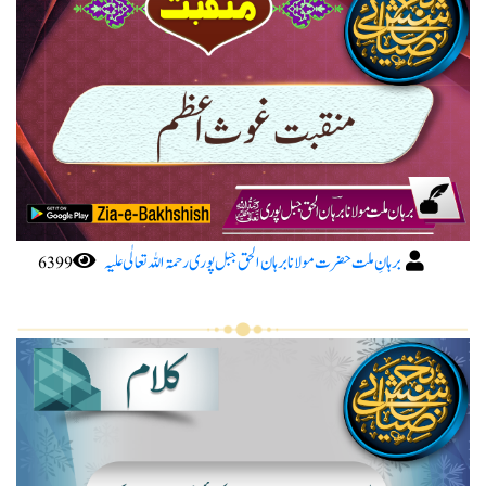
برہانِ ملت حضرت مولانا برہان الحق جبل پوری رحمۃ اللہ تعا لٰی علیہ