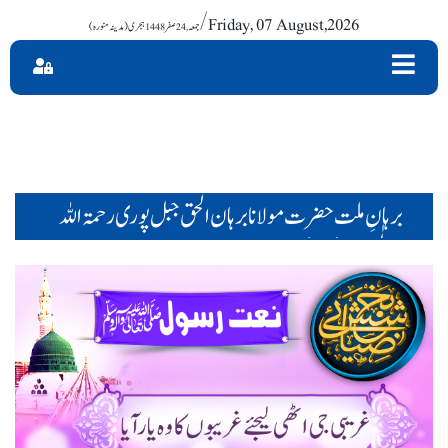
/ Friday, 07 August,2026
برہانِ ملت حضرت مولانا برہان الحق جبل پوری رحمۃ اللہ
تعا لٰی علیہ (43)