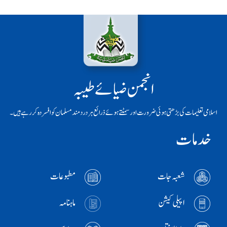
انجمن ضیائے طیبہ
اسلامی تعلیمات کی بڑھتی ہوئی ضرورت اور سمٹتے ہوئے ذرائع ہر دردمند مسلمان کو افسردہ کر رہے ہیں۔
خدمات
شعبہ جات
مطبوعات
اپیلی کیشن
ماہنامہ