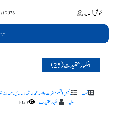
خوش آمدید
ust,2026
سرو
اظہار عقیدت (25)
نعت
رئیس القلم حضرت علامہ محمد ارشد القادری رحمۃ اللہ تعا 
علیہ
اظہار عقیدت
1053