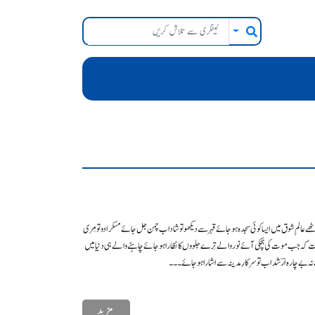
ہ اٹھے عالمِ شوق میں ایسا کوئی سجدہ ہو جائے قہر سے دیکھو تو شاداب چمن جل جائے مسکرادو تو مِری
خت کہ جب موت کی ہچکی آئے نور والے تِرے جلووں کا نظارا ہوجائے چاہنے والے ہی دنیا میں
نہ بے چارہ ارؔشد اب تو سرکارِ مدینہ سے اشارا ہو جائے۔۔۔
مزید