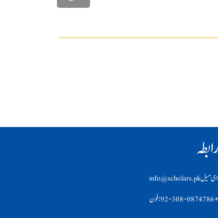
ابطہ
ی ميل info@scholars.pk
92-308-0874 :فون