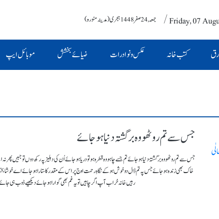
/ Friday, 07 Aug
جمعہ , 24 صفر 1448 ہجری (مدینہ منورہ)
رق
کتب خانہ
عکس و نوادرات
ضیائے بخشش
موبائل ایپ
جس سے تم روٹھو وہ برگشتہ دنیا ہو جائے
لٰی
جس سے تم روٹھو وہ برگشتۂ دنیا ہو جائے تم جسے چاہو وہ قطرہ ہو تو دریا ہو جائے اُن کی دہلیز پہ رکھ دوں تو جبیں پھر ن
خاک بھی زندہ ہو جائے جس پہ تم ڈال دو خوش ہو کے نگاہِ رحمت اوج پر اس کے مقدر کا ستارا ہو جائے اے خوشا ب
رہیں خانہ خراب آپ اگر چاہیں تو یہ غم بھی گوارا ہو جائے دیکھیے ڈوب ہی جائے 