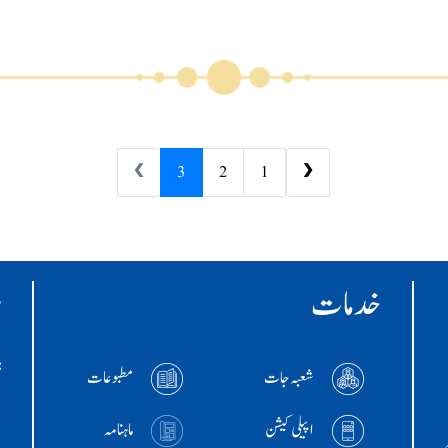
❯
3
2
1
❮
خدمات
ر
:ا
شعبہ جات
مطبوعات
+786
اپیلی کیشن
ماہنامہ