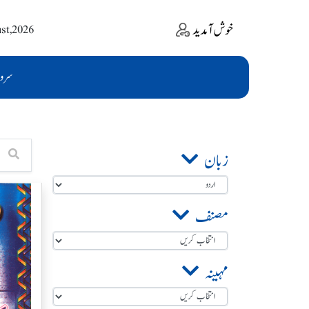
خوش آمدید
ust,2026
سرو
زبان
مصنف
مہینہ