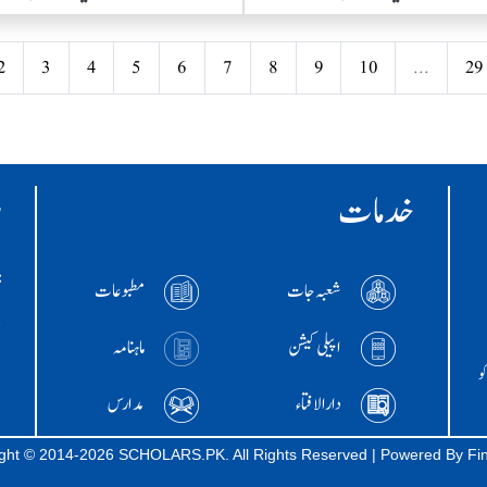
2
3
4
5
6
7
8
9
10
...
29
خدمات
ر
:ا
شعبہ جات
مطبوعات
+786
اپیلی کیشن
ماہنامہ
و
دارالافتاء
مدارس
ght © 2014-2026 SCHOLARS.PK. All Rights Reserved | Powered By
Fi