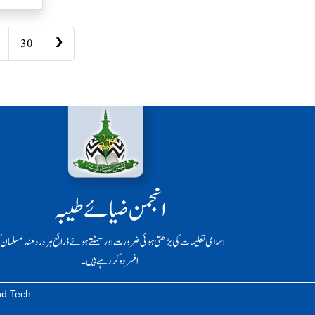
30
❯
انجمن ضیائے طیبہ
اسلامی تعلیمات کی بڑھتی ہوئی ضرورت اور سمٹتے ہوئے ذرائع ہر دردمند مسلمان ک
افسردہ کر رہے ہیں۔
nd Tech