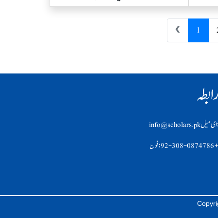
❮
1
ابطہ
ی ميل info@scholars.pk
92-308-0874 :فون
Copyri