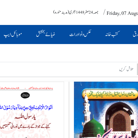
/ Friday, 07 Aug
جمعہ , 24 صفر 1448 ہجری (مدینہ منورہ)
رق
کتب خانہ
عکس و نوادرات
ضیائے بخشش
موبائل ایپ