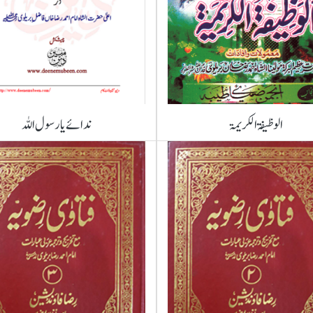
ندائے یا رسول اللہ
الوظیفۃ الکریمۃ