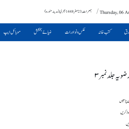
/ Thursday, 06 A
جمعرات , 23 صفر 1448 ہجری (مدینہ منورہ)
رق
کتب خانہ
عکس و نوادرات
ضیائے بخشش
موبائل ایپ
ضویہ جلد نمبر ۳
وڈ کریں
یں