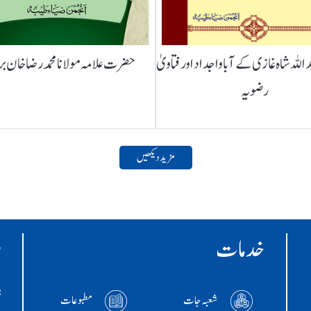
لہ شاہ غازی کے آباواجداد اور فتاویٰ
حضرت علامہ مولانا محمد رضا خان ب
رضویہ
مزید دیکھیں
خدمات
ر
:ا
شعبہ جات
مطبوعات