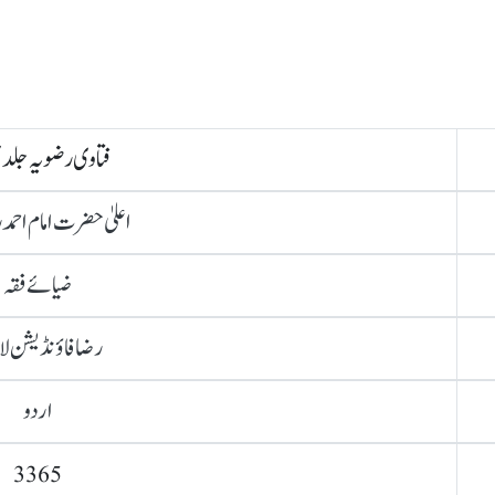
فتاوی رضویہ جلد نمب
اعلیٰ حضرت امام احمد
ضیائے فقہ
رضا فاؤنڈیشن لا
اردو
3365