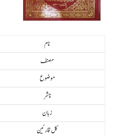
نام
مصنف
موضوع
ناشر
زبان
کل قارئین