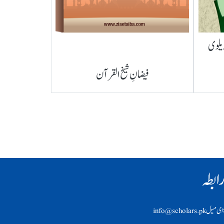
ریلوی
فیضانِ شیخ القرآن
ابطہ
ی ميل info@scholars.pk