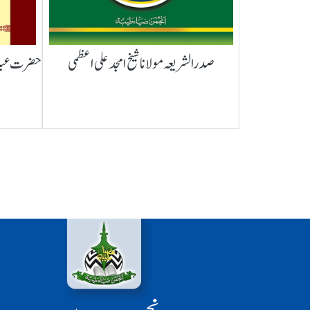
صدرالشریعہ مولانا شیخ امجد علی اعظمی
حضرت عبدال