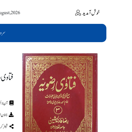
خوش آمدید
ugust,2026
سرو
فتاوی ر
ڈاؤن ل
شیئر کر