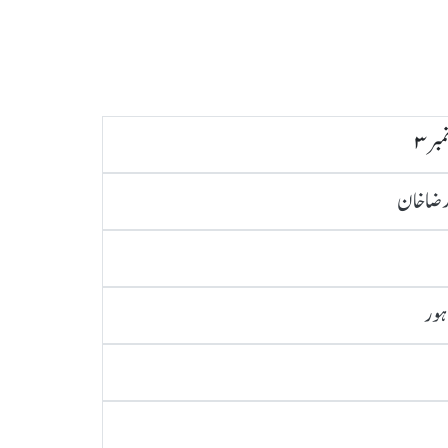
ر ۳
 رضا خان
ہور